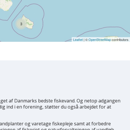
3
Leaflet
| ©
OpenStreetMap
contributors
oget af Danmarks bedste fiskevand. Og netop adgangen
dig ind i en forening, støtter du også arbejdet for at
andplanter og varetage fiskepleje samt at forbedre
ringen af fiskeriet og naturforvaltningen af vandløb,