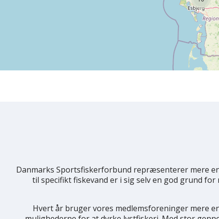
Danmarks Sportsfiskerforbund repræsenterer mere end
til specifikt fiskevand er i sig selv en god grund fo
Hvert år bruger vores medlemsforeninger mere end 
mulighederne for at dyrke lystfiskeri. Med stor genn