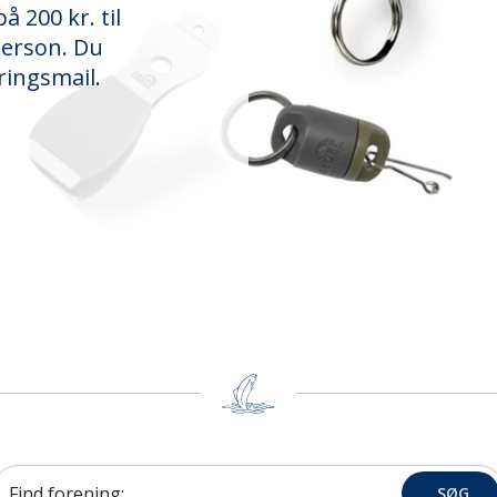
å 200 kr. til
derson. Du
ringsmail.
Find forening:
SØG