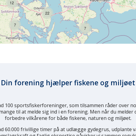
12
22
7
7
Din forening hjælper fiskene og miljøet
 100 sportsfiskerforeninger, som tilsammen råder over n
r mange til at melde sig ind i en forening. Men når du melder 
forbedre vilkårene for både fiskene, naturen og miljøet.
60.000 frivillige timer på at udlægge gydegrus, udplante v
emslagskraft og faglig ekspertise påvirker vi sammen regule