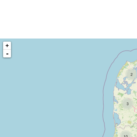
+
-
2
3
10