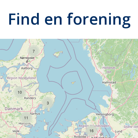
Find en forening
7
10
3
11
16