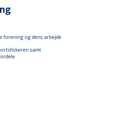
ing
le forening og dens arbejde
portsfiskeren samt
fordele