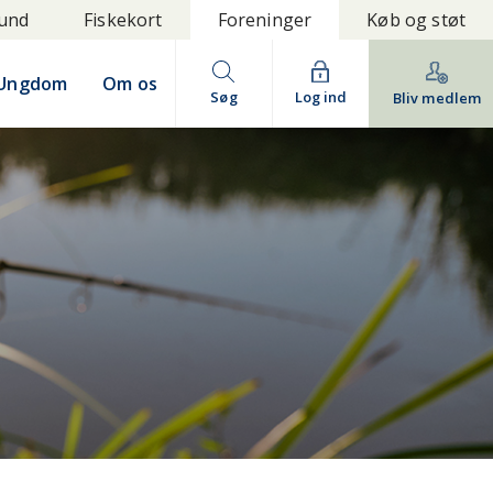
bund
Fiskekort
Foreninger
Køb og støt
Ungdom
Om os
Søg
Log ind
Bliv medlem