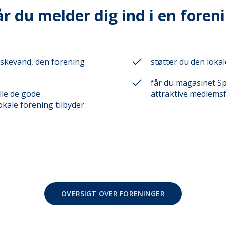
r du melder dig ind i en foren
fiskevand, den forening
støtter du den loka
får du magasinet S
lle de gode
attraktive medlems
kale forening tilbyder
OVERSIGT OVER FORENINGER