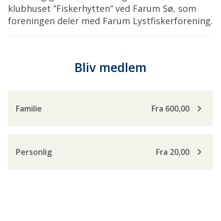
klubhuset ”Fiskerhytten” ved Farum Sø, som
foreningen deler med Farum Lystfiskerforening.
Bliv medlem
keyboard_arrow_right
Familie
Fra 600,00
keyboard_arrow_right
Personlig
Fra 20,00