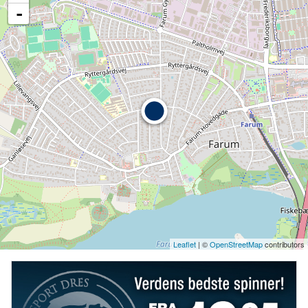
-
Leaflet
| ©
OpenStreetMap
contributors