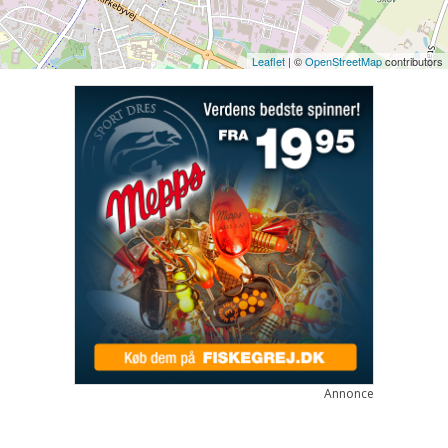
Leaflet
| ©
OpenStreetMap
contributors
Annonce