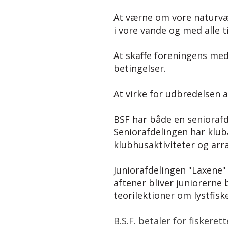
At værne om vore naturvæ
i vore vande og med alle t
At skaffe foreningens med
betingelser.
At virke for udbredelsen a
BSF har både en senioraf
Seniorafdelingen har kluba
klubhusaktiviteter og ar
Juniorafdelingen "Laxene" h
aftener bliver juniorerne 
teorilektioner om lystfisk
B.S.F. betaler for fisker