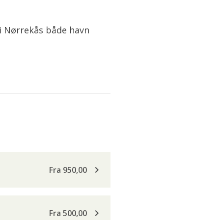
 i Nørrekås både havn
keyboard_arrow_right
Fra 950,00
keyboard_arrow_right
Fra 500,00