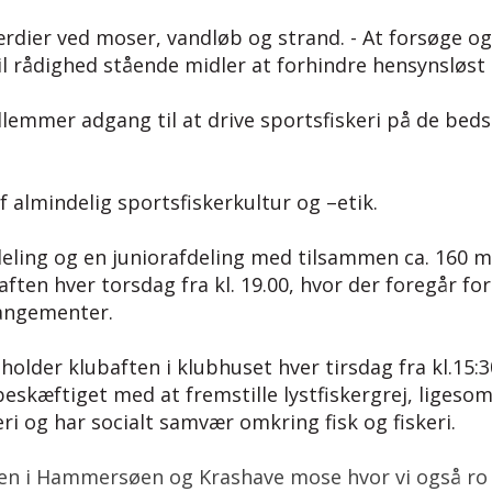
rdier ved moser, vandløb og strand. - At forsøge o
il rådighed stående midler at forhindre hensynsløst o
lemmer adgang til at drive sportsfiskeri på de bedst
f almindelig sportsfiskerkultur og –etik.
deling og en juniorafdeling med tilsammen ca. 160
ften hver torsdag fra kl. 19.00, hvor der foregår for
rangementer.
older klubaften i klubhuset hver tirsdag fra kl.15:30 
beskæftiget med at fremstille lystfiskergrej, ligesom
eri og har socialt samvær omkring fisk og fiskeri.
etten i Hammersøen og Krashave mose hvor vi også ro 