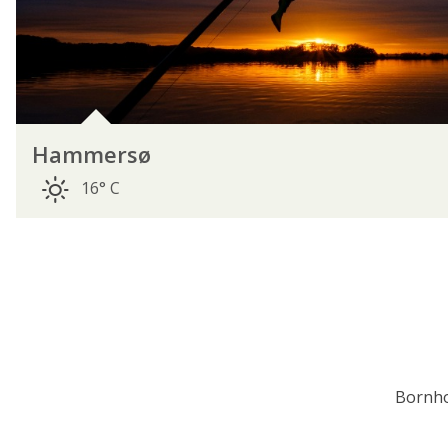
Hammersø
16° C
Bornho