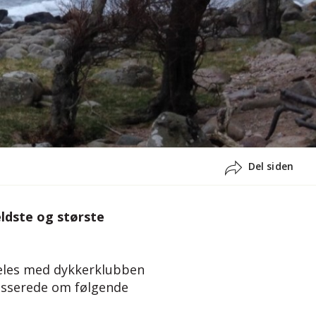
Del siden
ældste og største
 deles med dykkerklubben
resserede om følgende