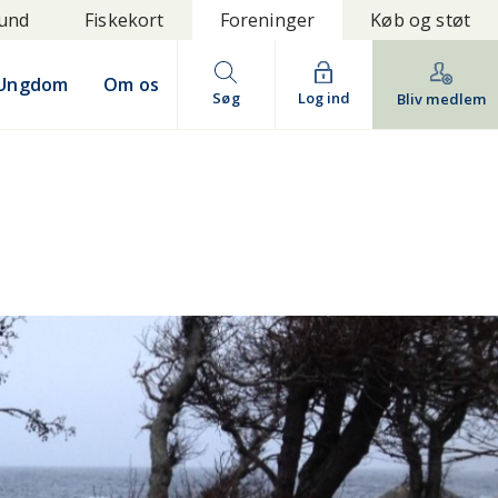
bund
Fiskekort
Foreninger
Køb og støt
Ungdom
Om os
Søg
Log ind
Bliv medlem