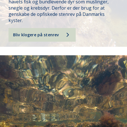
havets fisk og bundlevende dyr som muslinger,
snegle og krebsdyr. Derfor er der brug for at
genskabe de opfiskede stenrev på Danmarks
kyster.
Bliv klogere på stenrev