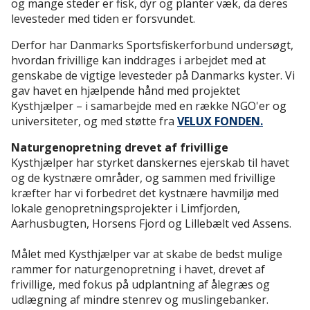
og mange steder er fisk, dyr og planter væk, da deres
levesteder med tiden er forsvundet.
Derfor har Danmarks Sportsfiskerforbund undersøgt,
hvordan frivillige kan inddrages i arbejdet med at
genskabe de vigtige levesteder på Danmarks kyster. Vi
gav havet en hjælpende hånd med projektet
Kysthjælper – i samarbejde med en række NGO'er og
universiteter, og med støtte fra
VELUX FONDEN.
Naturgenopretning drevet af frivillige
Kysthjælper har styrket danskernes ejerskab til havet
og de kystnære områder, og sammen med frivillige
kræfter har vi forbedret det kystnære havmiljø med
lokale genopretningsprojekter i Limfjorden,
Aarhusbugten, Horsens Fjord og Lillebælt ved Assens.
Målet med Kysthjælper var at skabe de bedst mulige
rammer for naturgenopretning i havet, drevet af
frivillige, med fokus på udplantning af ålegræs og
udlægning af mindre stenrev og muslingebanker.