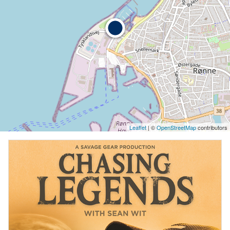
Leaflet
| ©
OpenStreetMap
contributors