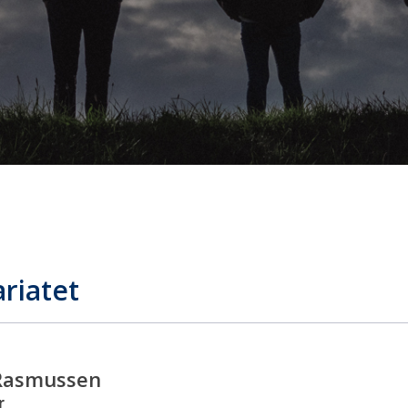
riatet
Rasmussen
r