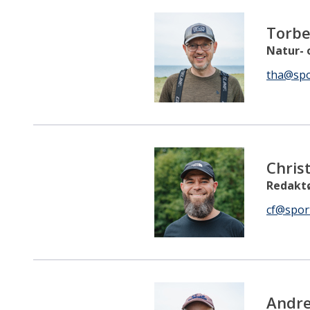
Torb
Natur- 
tha@spo
Chris
Redakt
cf@spor
Andre