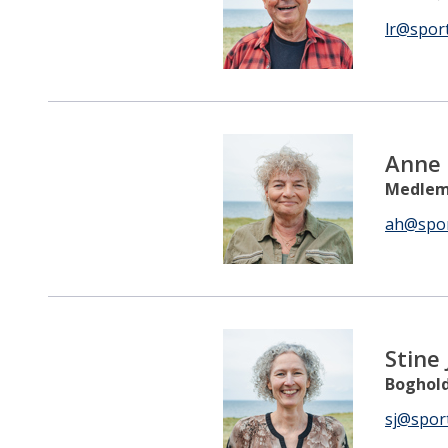
lr@spor
Anne
Medlem
ah@spor
Stine
Boghol
sj@spor