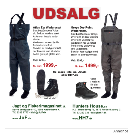
FISKETEGN
FISKEUNDERSØGELSE
FORURENING
FREDNINGSTIDER
GENETIK
GYDEGRUS
GYDNING
HAVBRUG
ILTSVIND
INVASIV ART
LAKSELUS
LODSEJER
LOVE OG REGLER
MILJØ- OG VANDPLEJE
NATURGENOPRETNING
NATURPLANER
RÅSTOFINDVINDING
SKARV
SPÆRRINGER
SÆLER
SØLVLAKS
UDSÆTNINGER
VANDLØBSRESTAURERING
VANDLØBSVEDLIGEHOLDELSE
VANDPLEJE
Annonce