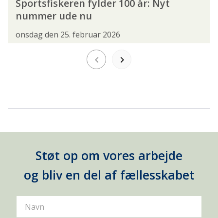
Sportsfiskeren fylder 100 år: Nyt
SPONSORERET INDHOLD
SPORTSFISKEREN
nummer ude nu
SURFCASTERSEKTIONEN
VEDTÆGTER
onsdag den 25. februar 2026
VISIONER
ØRESUND
keyboard_arrow_left
keyboard_arrow_right
AKTIVITETER
DANMARKSMESTERSKAB
FISK PÅ TALLERKENEN
FISKEAKADEMIET
FISKEKONKURRENCE
FISKESKOLE
Støt op om vores arbejde
FLUEBINDING
FOREDRAG
og bliv en del af fællesskabet
GUIDET FISKETUR
JUNIORLEDERKURSUS
KURSUS
LYSTFISKERFESTIVAL
Navn
LYSTFISKERIETS DAG
MEDLEMSFORDELE