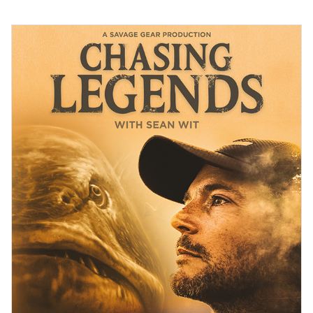
GEAR OG GADGETS
ARCTIC SILVER
C&F DESIGN
FISKEGREJ
FJÄLLRÄVEN
FLUEHJUL
FLUER
FLUESTANG
GEOFF ANDERSON
GUIDELINE
HODGMAN
NORMARK
OKUMA
ORVIS
PATAGONIA
POWERVISION
SAGE
SAVAGE GEAR
SHIMANO
SMITH CREEK
SPINNEHJUL
SPINNER
SPINNESTANG
WATERWORKS-LAMSON
WESTIN
WOBLER