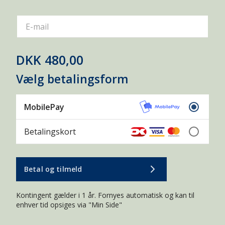
MESSE
NATUROPLEVELSER
PREMIERE
E-mail
PRESSEMEDDELELSER
REJSE
DKK 480,00
SMOLTVAGT
TURISME
Vælg betalingsform
VAND OG NATUR
ADGANGSFORHOLD
AKVAKULTUR
MobilePay
BÆVER
DAGKORT
DE GLEMTE SØER
Betalingskort
ELFISKERI
ENTOMOLOGI
FISKEBESTANDE
FISKEBIOLOGI
Betal og tilmeld
FISKEPASSAGE
FISKEPLEJE
Kontingent gælder i 1 år. Fornyes automatisk og kan til
enhver tid opsiges via "Min Side"
FISKERIKONTROL
FISKESYGDOMME