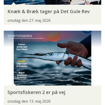
FISKEARTER
Knæk & Bræk tager på Det Gule Rev
ABORRE
BERGGYLTE
BLÅSTAK
onsdag den 27. maj 2026
BRASEN
BRISLING
BROSME
SPORTSFISKEREN
BROWN-BOW
BRØDING
BÆKLAMPRET
BÆKØRRED
BÅNDGRUNDLING
DØBEL
ELRITSE
FJELDØRRED
FJÆSING
FLODLAMPRET
GEDDE
GRÆSKARPE
GRÅHAJ
GRÅSKALLE
GULDMAKREL
HAJ
HAVBARS
HAVKAT
Sportsfiskeren 2 er på vej
HAVLAMPRET
HAVTASKE
HAVØRRED
onsdag den 13. maj 2026