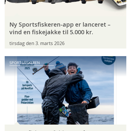
FORBUNDSBESTYRELSEN
FORENINGER
FORRETNINGSUDVALGET
FRIVILLIGHED
Ny Sportsfiskeren-app er lanceret –
GRØN TREPART
HAVFISKERSEKTIONEN
vind en fiskejakke til 5.000 kr.
INSTRUKTØRER
INSTRUKTØRERNE
tirsdag den 3. marts 2026
KONGRES
KONGRES 2024
SPORTSFISKEREN
KONGRES 2026
KYSTHJÆLPER
LANDSDELSMØDER
LEDER
MEDEFISKERSEKTIONEN
NATUR- OG MILJØKOORDINATORER
POLITIK
PRESSEMEDDELELSE
PROJEKT STALLING
SAGSBEHANDLING