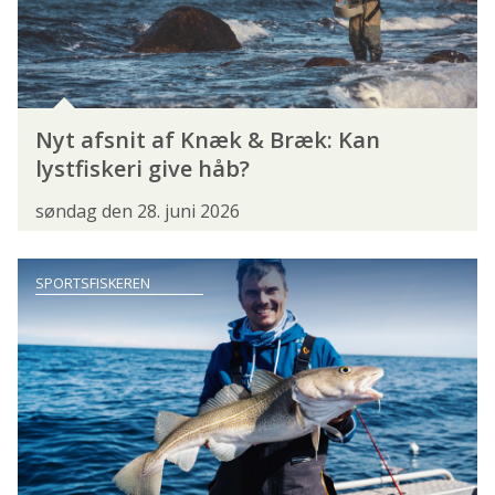
VESTJYLLAND
ØSTJYLLAND
Å OG BÆK
FISKEFORMER
BRAKVANDSFISKERI
FLUEFISKERI
Nyt afsnit af Knæk & Bræk: Kan
lystfiskeri give håb?
FLÅDFISKERI
GARNFISKERI
HAVFISKERI
søndag den 28. juni 2026
HAVNEFISKERI
ISFISKERI
KAJAKFISKERI
KYSTFISKERI
LYSTFISKERI
SPORTSFISKEREN
MEDEFISKERI
PUT & TAKE
SMÅBÅDSFISKERI
SPECIMENFISKERI
SPINNEFISKERI
SURFCASTING
TROLLING
TROPEFISKERI
TØRFLUEFISKERI
UL-FISKERI