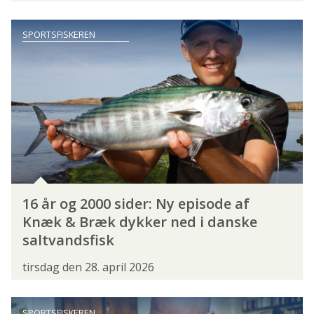
HAVÅL
HELLEFISK
HELLEFLYNDER
SPORTSFISKEREN
HELT
HESTEMAKREL
HORK
HORNFISK
HUNDESTEJLE
HVILLING
ISING
KARPE
KARUSSE
KILDEØRRED
KNUDE
KNURHANE
KULLER
KULMULE
LAKS
LANGE
LODDE
LUBBE
LØJE
MAKREL
16 år og 2000 sider: Ny episode af
MALLE
MARMORKREBS
MULTE
Knæk & Bræk dykker ned i danske
saltvandsfisk
PIGHVARRE
REGNBUEØRRED
RIMTE
tirsdag den 28. april 2026
RUDSKALLE
RØDING
RØDSPÆTTE
SANDART
SEJ
SEJLFISK
SPORTSFISKEREN