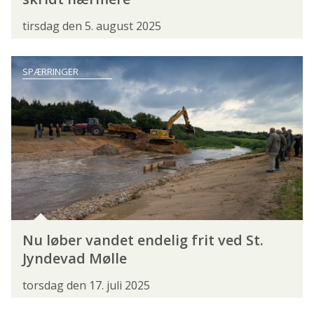
SIGNALKREBS
SILD
SILDEHAJ
tirsdag den 5. august 2025
SKALLE
SKRUBBE
SKÆLKARPE
SPÆRRINGER
SLETHVARRE
SMELT
SMOLT
SNÆBEL
SPEJLKARPE
STALLING
STAVSILD
STEELHEAD
STENBIDER
STRØMSKALLE
STØR
SUDER
SØLVKARPE
SØLVLAKS
SØLVØRRED
SØØRRED
TIGERØRRED
TOBIS
Nu løber vandet endelig frit ved St.
TORSK
TUN
TUNGE
VÅGMÆR
Jyndevad Mølle
ØRRED
ÅL
ÅLEKVABBE
torsdag den 17. juli 2025
FISKEREN