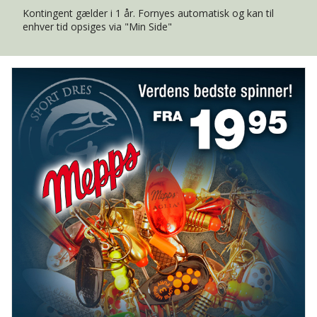
FISKETEGN
FISKEUNDERSØGELSE
Kontingent gælder i 1 år. Fornyes automatisk og kan til
enhver tid opsiges via "Min Side"
FORURENING
FREDNINGSTIDER
GENETIK
GYDEGRUS
GYDNING
HAVBRUG
ILTSVIND
INVASIV ART
LAKSELUS
LODSEJER
LOVE OG REGLER
MILJØ- OG VANDPLEJE
NATURGENOPRETNING
NATURPLANER
RÅSTOFINDVINDING
SKARV
SPÆRRINGER
SÆLER
SØLVLAKS
UDSÆTNINGER
VANDLØBSRESTAURERING
VANDLØBSVEDLIGEHOLDELSE
VANDPLEJE