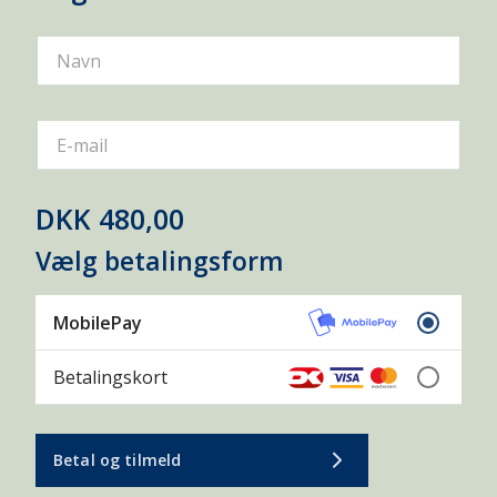
MESSE
NATUROPLEVELSER
PREMIERE
Navn
PRESSEMEDDELELSER
REJSE
SMOLTVAGT
TURISME
E-mail
VAND OG NATUR
DKK 480,00
ADGANGSFORHOLD
AKVAKULTUR
Vælg betalingsform
BÆVER
DAGKORT
DE GLEMTE SØER
ELFISKERI
ENTOMOLOGI
MobilePay
FISKEBESTANDE
FISKEBIOLOGI
Betalingskort
FISKEPASSAGE
FISKEPLEJE
FISKERIKONTROL
FISKESYGDOMME
Betal og tilmeld