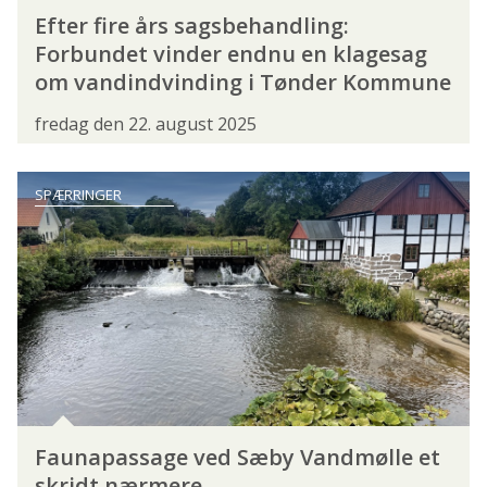
HAVÅL
HELLEFISK
HELLEFLYNDER
Efter fire års sagsbehandling:
Forbundet vinder endnu en klagesag
HELT
HESTEMAKREL
HORK
om vandindvinding i Tønder Kommune
HORNFISK
HUNDESTEJLE
HVILLING
fredag den 22. august 2025
ISING
KARPE
KARUSSE
KILDEØRRED
KNUDE
KNURHANE
SPÆRRINGER
KULLER
KULMULE
LAKS
LANGE
LODDE
LUBBE
LØJE
MAKREL
MALLE
MARMORKREBS
MULTE
PIGHVARRE
REGNBUEØRRED
RIMTE
RUDSKALLE
RØDING
RØDSPÆTTE
Faunapassage ved Sæby Vandmølle et
SANDART
SEJ
SEJLFISK
skridt nærmere