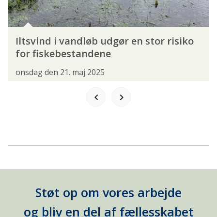
SPONSORERET INDHOLD
SPORTSFISKEREN
SURFCASTERSEKTIONEN
VEDTÆGTER
Iltsvind i vandløb udgør en stor risiko
VISIONER
ØRESUND
for fiskebestandene
AKTIVITETER
onsdag den 21. maj 2025
DANMARKSMESTERSKAB
keyboard_arrow_left
keyboard_arrow_right
FISK PÅ TALLERKENEN
FISKEAKADEMIET
FISKEKONKURRENCE
FISKESKOLE
FLUEBINDING
FOREDRAG
GUIDET FISKETUR
JUNIORLEDERKURSUS
Støt op om vores arbejde
KURSUS
LYSTFISKERFESTIVAL
og bliv en del af fællesskabet
LYSTFISKERIETS DAG
MEDLEMSFORDELE