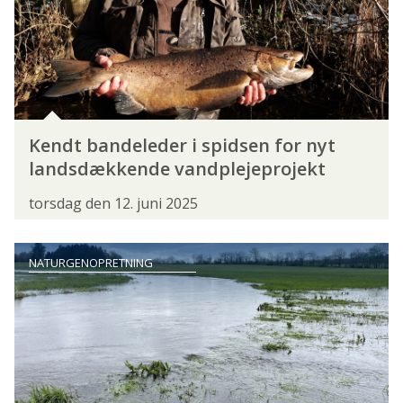
FORBUNDSBESTYRELSEN
FORENINGER
FORRETNINGSUDVALGET
FRIVILLIGHED
GRØN TREPART
HAVFISKERSEKTIONEN
INSTRUKTØRER
INSTRUKTØRERNE
Kendt bandeleder i spidsen for nyt
KONGRES
KONGRES 2024
landsdækkende vandplejeprojekt
KONGRES 2026
KYSTHJÆLPER
torsdag den 12. juni 2025
LANDSDELSMØDER
LEDER
NATURGENOPRETNING
MEDEFISKERSEKTIONEN
NATUR- OG MILJØKOORDINATORER
POLITIK
PRESSEMEDDELELSE
PROJEKT STALLING
SAGSBEHANDLING