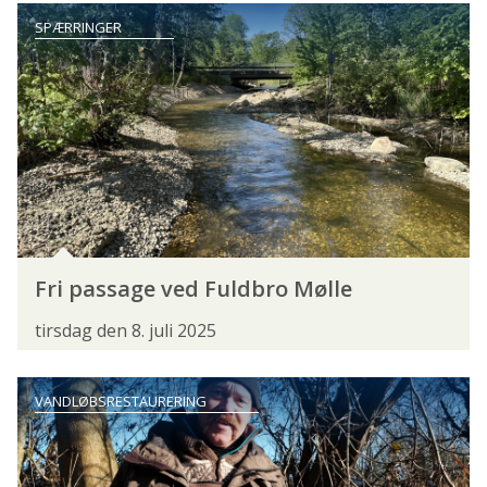
SPÆRRINGER
BEGYNDER
EKSPERT
JUNIORER
KVINDER
LYSTFISKER MED ET HANDICAP
PENSIONISTER
UNGDOM
ØVET
ORGANISATION
§7-UDVALGET
ARTIKLER
BLIV NATURLIGVIS
FANGSTJOURNALEN
Fri passage ved Fuldbro Mølle
FISHING ZEALAND
FISKEFINDERE
tirsdag den 8. juli 2025
FISKERIPOLITISK UDVALG
VANDLØBSRESTAURERING
FISKEVANDSUDVALGET
FLUEFISKERSEKTIONEN