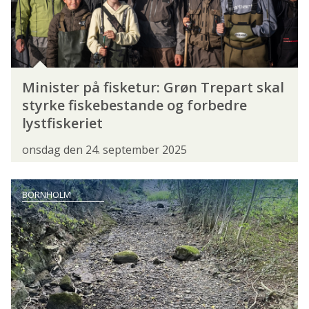
VESTJYLLAND
ØSTJYLLAND
Å OG BÆK
FISKEFORMER
BRAKVANDSFISKERI
FLUEFISKERI
Minister på fisketur: Grøn Trepart skal
styrke fiskebestande og forbedre
FLÅDFISKERI
GARNFISKERI
HAVFISKERI
lystfiskeriet
HAVNEFISKERI
ISFISKERI
KAJAKFISKERI
onsdag den 24. september 2025
KYSTFISKERI
LYSTFISKERI
MEDEFISKERI
PUT & TAKE
BORNHOLM
SMÅBÅDSFISKERI
SPECIMENFISKERI
SPINNEFISKERI
SURFCASTING
TROLLING
TROPEFISKERI
TØRFLUEFISKERI
UL-FISKERI