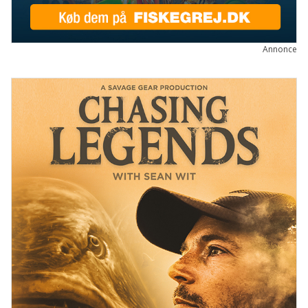
GEAR OG GADGETS
ARCTIC SILVER
C&F DESIGN
FISKEGREJ
Annonce
FJÄLLRÄVEN
FLUEHJUL
FLUER
FLUESTANG
GEOFF ANDERSON
GUIDELINE
HODGMAN
NORMARK
OKUMA
ORVIS
PATAGONIA
POWERVISION
SAGE
SAVAGE GEAR
SHIMANO
SMITH CREEK
SPINNEHJUL
SPINNER
SPINNESTANG
WATERWORKS-LAMSON
WESTIN
WOBLER