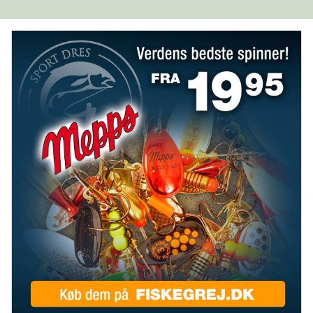
FISKETEGN
FISKEUNDERSØGELSE
FORURENING
FREDNINGSTIDER
GENETIK
GYDEGRUS
GYDNING
HAVBRUG
ILTSVIND
INVASIV ART
LAKSELUS
LODSEJER
LOVE OG REGLER
MILJØ- OG VANDPLEJE
NATURGENOPRETNING
NATURPLANER
RÅSTOFINDVINDING
SKARV
SPÆRRINGER
SÆLER
SØLVLAKS
UDSÆTNINGER
VANDLØBSRESTAURERING
VANDLØBSVEDLIGEHOLDELSE
VANDPLEJE