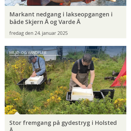
FISKEARTER
Markant nedgang i lakseopgangen i
både Skjern Å og Varde Å
ABORRE
BERGGYLTE
BLÅSTAK
fredag den 24. januar 2025
BRASEN
BRISLING
BROSME
BROWN-BOW
BRØDING
BÆKLAMPRET
MILJØ- OG VANDPLEJE
BÆKØRRED
BÅNDGRUNDLING
DØBEL
ELRITSE
FJELDØRRED
FJÆSING
FLODLAMPRET
GEDDE
GRÆSKARPE
GRÅHAJ
GRÅSKALLE
GULDMAKREL
HAJ
HAVBARS
HAVKAT
Stor fremgang på gydestryg i Holsted
HAVLAMPRET
HAVTASKE
HAVØRRED
Å