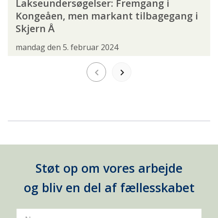
Lakseundersøgelser: Fremgang i
SPONSORERET INDHOLD
SPORTSFISKEREN
Kongeåen, men markant tilbagegang i
Skjern Å
SURFCASTERSEKTIONEN
VEDTÆGTER
mandag den 5. februar 2024
VISIONER
ØRESUND
AKTIVITETER
keyboard_arrow_left
keyboard_arrow_right
DANMARKSMESTERSKAB
FISK PÅ TALLERKENEN
FISKEAKADEMIET
FISKEKONKURRENCE
FISKESKOLE
FLUEBINDING
FOREDRAG
Støt op om vores arbejde
GUIDET FISKETUR
JUNIORLEDERKURSUS
og bliv en del af fællesskabet
KURSUS
LYSTFISKERFESTIVAL
LYSTFISKERIETS DAG
MEDLEMSFORDELE