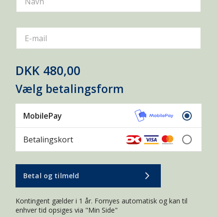
Navn
MESSE
NATUROPLEVELSER
PREMIERE
PRESSEMEDDELELSER
REJSE
E-mail
SMOLTVAGT
TURISME
DKK 480,00
VAND OG NATUR
Vælg betalingsform
ADGANGSFORHOLD
AKVAKULTUR
MobilePay
BÆVER
DAGKORT
DE GLEMTE SØER
ELFISKERI
ENTOMOLOGI
Betalingskort
FISKEBESTANDE
FISKEBIOLOGI
Betal og tilmeld
FISKEPASSAGE
FISKEPLEJE
FISKERIKONTROL
FISKESYGDOMME
Kontingent gælder i 1 år. Fornyes automatisk og kan til
enhver tid opsiges via "Min Side"