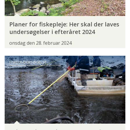
FORBUNDSBESTYRELSEN
FORENINGER
FORRETNINGSUDVALGET
FRIVILLIGHED
Planer for fiskepleje: Her skal der laves
GRØN TREPART
HAVFISKERSEKTIONEN
undersøgelser i efteråret 2024
INSTRUKTØRER
INSTRUKTØRERNE
onsdag den 28. februar 2024
KONGRES
KONGRES 2024
FISKEUNDERSØGELSE
KONGRES 2026
KYSTHJÆLPER
LANDSDELSMØDER
LEDER
MEDEFISKERSEKTIONEN
NATUR- OG MILJØKOORDINATORER
POLITIK
PRESSEMEDDELELSE
PROJEKT STALLING
SAGSBEHANDLING