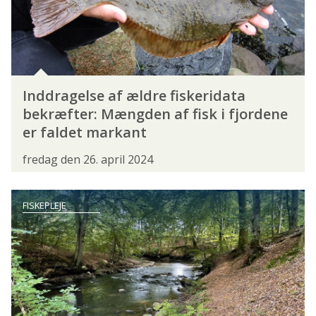
BEGYNDER
EKSPERT
JUNIORER
KVINDER
LYSTFISKER MED ET HANDICAP
PENSIONISTER
UNGDOM
ØVET
Inddragelse af ældre fiskeridata
ORGANISATION
bekræfter: Mængden af fisk i fjordene
er faldet markant
§7-UDVALGET
ARTIKLER
fredag den 26. april 2024
BLIV NATURLIGVIS
FANGSTJOURNALEN
FISHING ZEALAND
FISKEFINDERE
FISKEPLEJE
FISKERIPOLITISK UDVALG
FISKEVANDSUDVALGET
FLUEFISKERSEKTIONEN