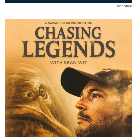
GEAR OG GADGETS
Annonce
ARCTIC SILVER
C&F DESIGN
FISKEGREJ
FJÄLLRÄVEN
FLUEHJUL
FLUER
FLUESTANG
GEOFF ANDERSON
GUIDELINE
HODGMAN
NORMARK
OKUMA
ORVIS
PATAGONIA
POWERVISION
SAGE
SAVAGE GEAR
SHIMANO
SMITH CREEK
SPINNEHJUL
SPINNER
SPINNESTANG
WATERWORKS-LAMSON
WESTIN
WOBLER