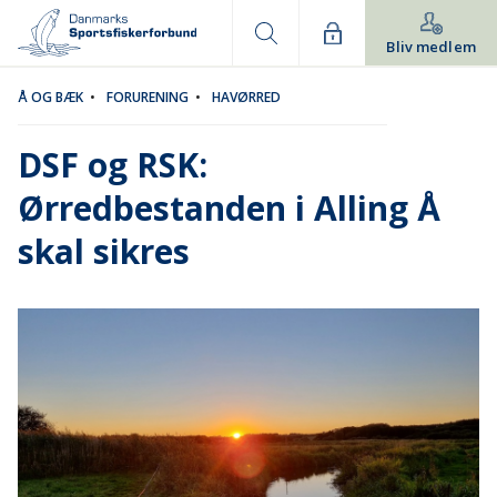
Bliv medlem
Å OG BÆK
•
FORURENING
•
HAVØRRED
DSF og RSK:
Ørredbestanden i Alling Å
skal sikres