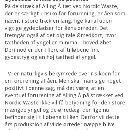
På de stræk af Alling Å tæt ved Nordic Waste,
der er særligt i risiko for forurening, er åen som
nævnt i store træk en lang, lige kanal uden
vigtige gydepladser for åens ørreder. Det
fremgår også af det digitale Ørredkort, hvor
tætheden af yngel er minimal i hovedløbet.
Derimod er der i flere af tilløbene fine
gydestryg og en høj tæthed af yngel.
- Vi er naturligvis bekymrede over risikoen for
en forurening af åen. Men skal man sige noget
positivt i denne sag, må det være, at en
eventuel forurening af Alling Å på strækket ved
Nordic Waste ikke vil få betydning for den store
mængde yngel og de ørredæg, der lige nu
befinder sig i tilløbene til åen. Derfor vil dette
års produktion af vilde ørreder næppe blive