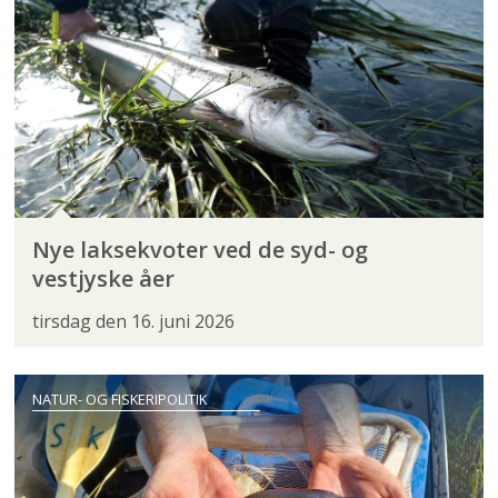
Nye laksekvoter ved de syd- og
vestjyske åer
tirsdag den 16. juni 2026
NATUR- OG FISKERIPOLITIK