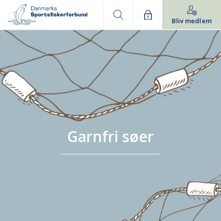
Bliv medlem
Garnfri søer