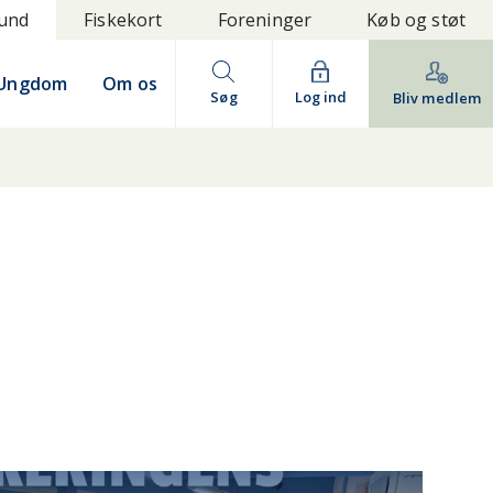
bund
Fiskekort
Foreninger
Køb og støt
Ungdom
Om os
Søg
Log ind
Bliv medlem
IDTJYLLAND
NORDJYLLAND
LLAND
SØ OG MOSE
VESTJYLLAND