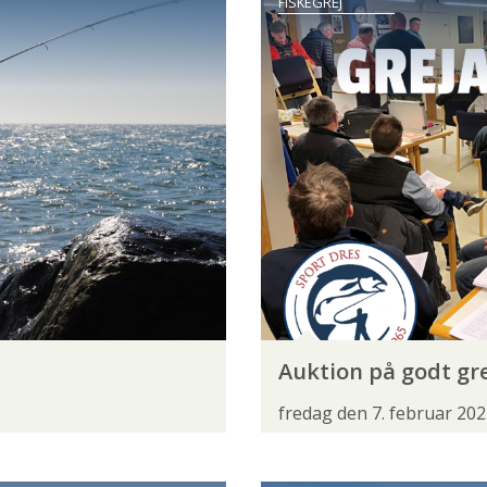
FISKEGREJ
ISKERI
GARNFISKERI
HAVFISKERI
HAVNEFISKER
I
PUT & TAKE
SMÅBÅDSFISKERI
SPECIMENFISK
ERI
UL-FISKERI
RASEN
BRISLING
BROSME
BROWN-BOW
FJELDØRRED
FJÆSING
FLODLAMPRET
GEDD
AVBARS
HAVKAT
HAVLAMPRET
HAVTASKE
Auktion på godt gre
HORK
HORNFISK
HUNDESTEJLE
HVILLING
fredag den 7. februar 20
KULLER
KULMULE
LAKS
LANGE
LODDE
PIGHVARRE
REGNBUEØRRED
RIMTE
RUDSKALL