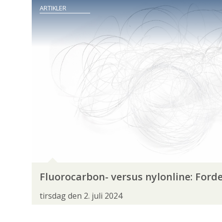
ARTIKLER
SANDART
SEJ
SEJLFISK
SIGNALK
SMOLT
SNÆBEL
SPEJLKARPE
ST
SØLVKARPE
SØLVLAKS
SØLVØRRED
ÅL
ÅLEKVABBE
FISKEREN
BEGYNDER
EKSPERT
JUNIORER
ORGANISATION
§7-UDVALGET
ARTIKLER
BLIV NATURL
Fluorocarbon- versus nylonline: Ford
FISKEVANDSUDVALGET
FLUEFISKERSEKTION
tirsdag den 2. juli 2024
GRØN TREPART
HAVFISKERSEKTIONEN