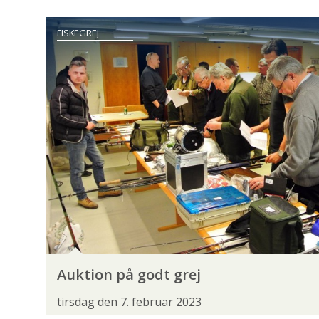
LOVE OG REGLER
MILJØ- OG VANDPLEJE
FISKEGREJ
SÆLER
SØLVLAKS
UDSÆTNINGER
GEAR OG GADGETS
ARCTIC SILVER
C&F DESIGN
FISKEGREJ
HODGMAN
NORMARK
OKUMA
O
SPINNEHJUL
SPINNER
SPINNESTANG
Auktion på godt grej
tirsdag den 7. februar 2023