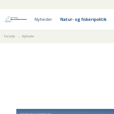
Nyheder
Natur- og fiskeripolitik
Forside
Nyheder
FISKEVANDE
BORNHOLM
ELV OG FLOD
FYN
G
NORDVESTSJÆLLAND
NORDØSTSJÆLLAND
ØSTJYLLAND
Å OG BÆK