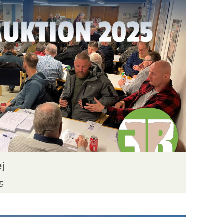
I
ISFISKERI
KAJAKFISKERI
ERI
SPINNEFISKERI
SURFCASTING
BRØDING
BÆKLAMPRET
BÆKØRRED
E
GRÆSKARPE
GRÅHAJ
HAVØRRED
HAVÅL
HELLEFISK
j
ISING
KARPE
KARUSSE
25
LUBBE
LØJE
MAKREL
E
RØDING
RØDSPÆTTE