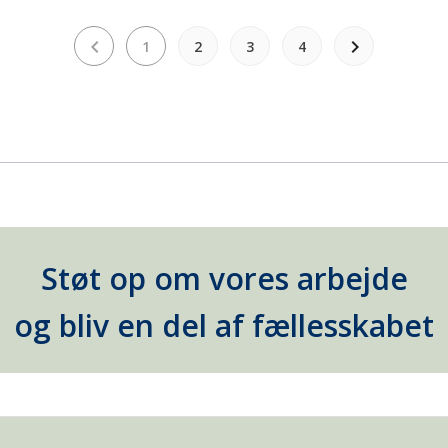
keyboard_arrow_left
keyboard_arrow_right
1
2
3
4
Støt op om vores arbejde
og bliv en del af fællesskabet