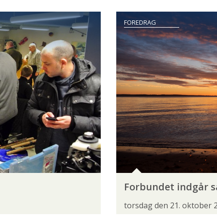
NATURGENOPRETNING
NATURPLANER
RÅSTOFIN
FOREDRAG
VANDLØBSRESTAURERING
VANDLØBSVEDLIGEHOLDELSE
FJÄLLRÄVEN
FLUEHJUL
FLUER
FLUESTAN
RVIS
PATAGONIA
POWERVISION
SAGE
S
WATERWORKS-LAMSON
WESTIN
WOBLER
Forbundet indgår 
torsdag den 21. oktober 