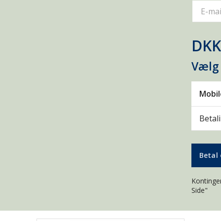
E-mai
DKK
Vælg
Mobi
Betal
Betal 
Kontingen
Side"