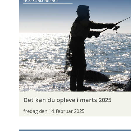
FISKEKONKURRENCE
FISKEFORMER
BRAKVANDSFISKERI
FLUEFISKERI
FLÅDF
KYSTFISKERI
LYSTFISKERI
MEDEFISKER
TROLLING
TROPEFISKERI
TØRFLUEFISK
FISKEARTER
ABORRE
BERGGYLTE
BLÅSTAK
B
BÅNDGRUNDLING
DØBEL
ELRITSE
GRÅSKALLE
GULDMAKREL
HAJ
H
Det kan du opleve i marts 2025
HELLEFLYNDER
HELT
HESTEMAKREL
fredag den 14. februar 2025
KILDEØRRED
KNUDE
KNURHANE
MALLE
MARMORKREBS
MULTE