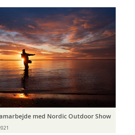
DVINDING
SKARV
SPÆRRINGER
VANDPLEJE
G
GEOFF ANDERSON
GUIDELINE
AVAGE GEAR
SHIMANO
SMITH CREEK
samarbejde med Nordic Outdoor Show
2021