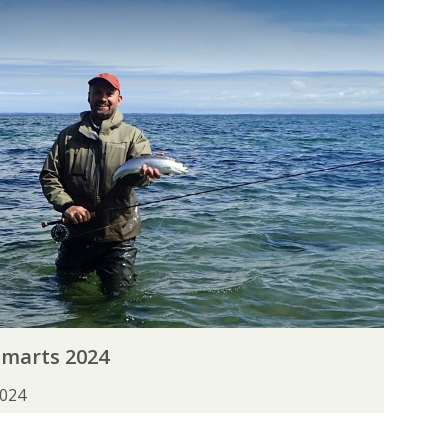
SKÆLKARPE
SLETHVARRE
SMELT
STRØMSKALLE
STØR
SUDER
TUN
TUNGE
VÅGMÆR
ØRRED
TER
UNGDOM
ØVET
ISKEFINDERE
FISKERIPOLITISK UDVALG
 marts 2024
RETNINGSUDVALGET
FRIVILLIGHED
2024
KONGRES 2024
KONGRES 2026