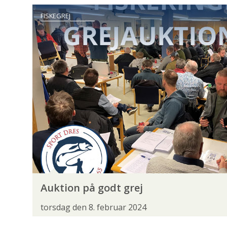
KYSTHJÆLPER
LANDSDELSMØDER
LED
FISKEGREJ
PRESSEMEDDELELSE
PROJEKT STALLING
VEDTÆGTER
VISIONER
ØRESUND
AKTIVITETER
DANMARKSMESTERSKAB
FISK PÅ TALLERKE
GUIDET FISKETUR
JUNIORLEDERKURSUS
NATUROPLEVELSER
PREMIERE
PRESSE
VAND OG NATUR
ADGANGSFORHOLD
AKVAKULTUR
BÆV
Auktion på godt grej
FISKEBIOLOGI
FISKEPASSAGE
FISKEPLE
torsdag den 8. februar 2024
FREDNINGSTIDER
GENETIK
GYDEGRU