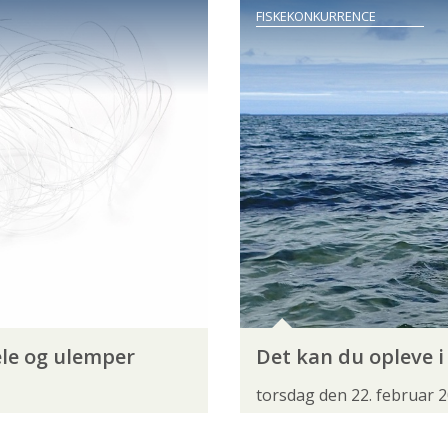
FISKEKONKURRENCE
REBS
SILD
SILDEHAJ
SKALLE
SKRUBBE
ALLING
STAVSILD
STEELHEAD
STENBIDER
SØØRRED
TIGERØRRED
TOBIS
TORSK
KVINDER
LYSTFISKER MED ET HANDICAP
PENSIONIS
IGVIS
FANGSTJOURNALEN
FISHING ZEALAND
F
ele og ulemper
Det kan du opleve i
EN
FORBUNDSBESTYRELSEN
FORENINGER
FOR
torsdag den 22. februar 
INSTRUKTØRER
INSTRUKTØRERNE
KONGRES