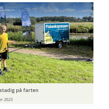
DINATORER
POLITIK
RE
TSFISKEREN
SURFCASTERSEKTIONEN
KESKOLE
FLUEBINDING
FOREDRAG
G
MEDLEMSFORDELE
MESSE
ENTOMOLOGI
FISKEBESTANDE
stadig på farten
EGN
FISKEUNDERSØGELSE
FORURENING
er 2023
 ART
LAKSELUS
LODSEJER