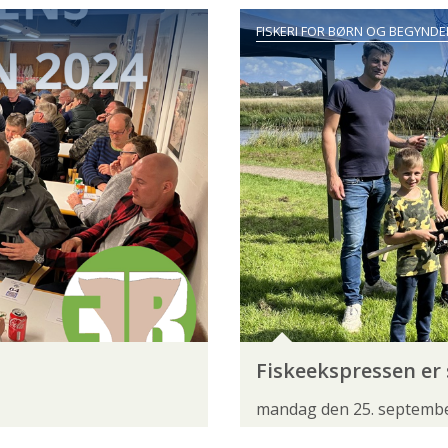
ER
MEDEFISKERSEKTIONEN
NATUR- OG MILJØKOOR
FISKERI FOR BØRN OG BEGYNDE
SAGSBEHANDLING
SPONSORERET INDHOLD
SPOR
NEN
FISKEAKADEMIET
FISKEKONKURRENCE
FIS
KURSUS
LYSTFISKERFESTIVAL
LYSTFISKERIETS DA
MEDDELELSER
REJSE
SMOLTVAGT
TURISME
ER
DAGKORT
DE GLEMTE SØER
ELFISKERI
Fiskeekspressen er 
JE
FISKERIKONTROL
FISKESYGDOMME
FISKET
mandag den 25. septemb
S
GYDNING
HAVBRUG
ILTSVIND
INVASIV