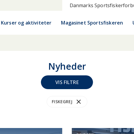
Danmarks Sportsfiskerfor
Kurser og aktiviteter
Magasinet Sportsfiskeren
Nyheder
VIS FILTRE
close
UDENÅ
HAV
HAVN
KANAL
KYST
M
FISKEGREJ
NORGE
PUT & TAKE
SYDJYLLAND
SYDSJÆ