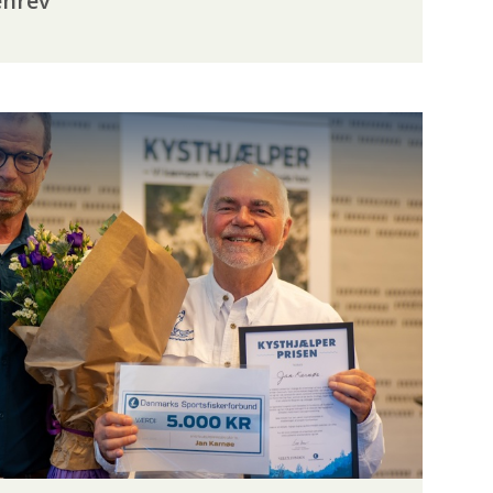
enrev
DVINDING
SKARV
SPÆRRINGER
VANDPLEJE
NG
GEOFF ANDERSON
GUIDELINE
AVAGE GEAR
SHIMANO
SMITH CREEK