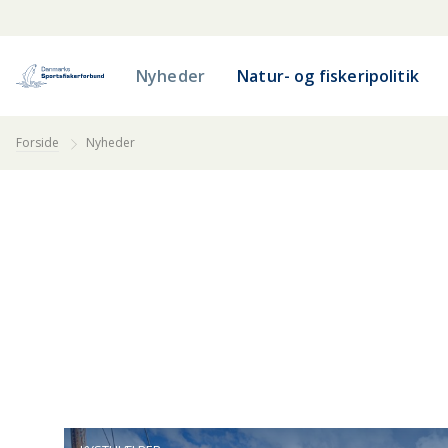
Nyheder
Natur- og fiskeripolitik
Forside
Nyheder
FISKEVANDE
BORNHOLM
ELV OG FLOD
FYN
G
NORDVESTSJÆLLAND
NORDØSTSJÆLLAND
ØSTJYLLAND
Å OG BÆK