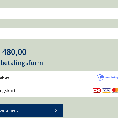
l
 480,00
 betalingsform
lePay
ingskort
og tilmeld