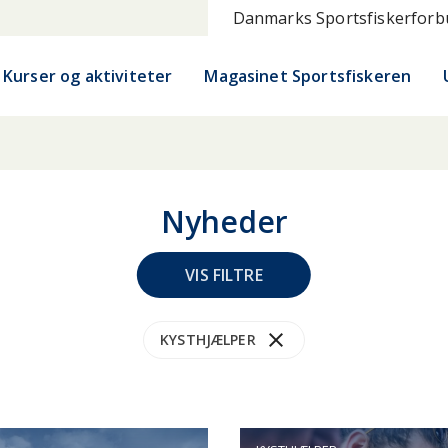
Danmarks Sportsfiskerfor
Kurser og aktiviteter
Magasinet Sportsfiskeren
Nyheder
VIS FILTRE
close
UDENÅ
HAV
HAVN
KANAL
KYST
M
KYSTHJÆLPER
NORGE
PUT & TAKE
SYDJYLLAND
SYDSJÆ