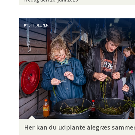
KYSTHJÆLPER
LANDSDELSMØDER
LED
PRESSEMEDDELELSE
PROJEKT STALLING
KYSTHJÆLPER
VEDTÆGTER
VISIONER
ØRESUND
AKTIVITETER
DANMARKSMESTERSKAB
FISK PÅ TALLERKE
GUIDET FISKETUR
JUNIORLEDERKURSUS
NATUROPLEVELSER
PREMIERE
PRESSE
VAND OG NATUR
ADGANGSFORHOLD
AKVAKULTUR
BÆV
FISKEBIOLOGI
FISKEPASSAGE
FISKEPLE
Her kan du udplante ålegræs samme
FREDNINGSTIDER
GENETIK
GYDEGRU