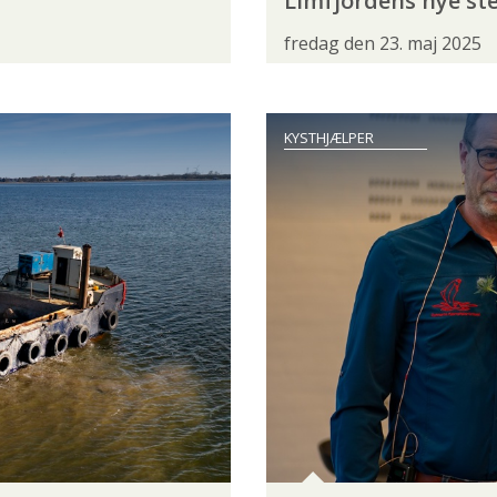
Limfjordens nye st
NATURGENOPRETNING
NATURPLANER
RÅSTOFIN
fredag den 23. maj 2025
VANDLØBSRESTAURERING
VANDLØBSVEDLIGEHOLDELSE
KYSTHJÆLPER
FJÄLLRÄVEN
FLUEHJUL
FLUER
FLUESTA
RVIS
PATAGONIA
POWERVISION
SAGE
S
WATERWORKS-LAMSON
WESTIN
WOBLER