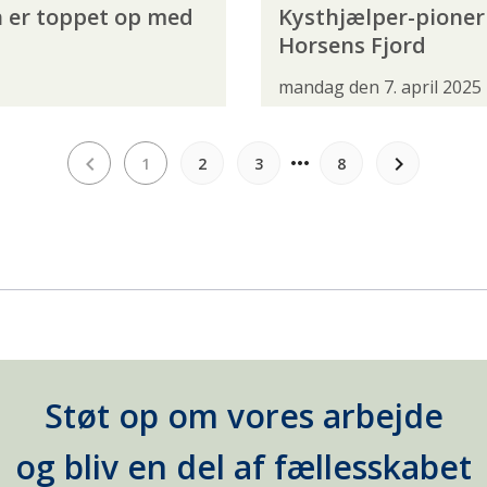
n er toppet op med
Kysthjælper-pioner 
Horsens Fjord
mandag den 7. april 2025
more_horiz
keyboard_arrow_left
keyboard_arrow_right
1
2
3
8
Støt op om vores arbejde
og bliv en del af fællesskabet