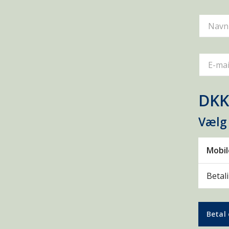
Navn
E-mai
DKK
Vælg
Mobi
Betal
Betal 