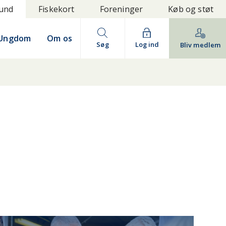
bund
Fiskekort
Foreninger
Køb og støt
Ungdom
Om os
Søg
Log ind
Bliv medlem
IDTJYLLAND
NORDJYLLAND
LLAND
SØ OG MOSE
VESTJYLLAND