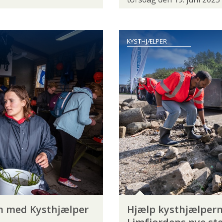
ER
MEDEFISKERSEKTIONEN
NATUR- OG MILJØKOOR
SAGSBEHANDLING
SPONSORERET INDHOLD
SPOR
KYSTHJÆLPER
NEN
FISKEAKADEMIET
FISKEKONKURRENCE
FIS
KURSUS
LYSTFISKERFESTIVAL
LYSTFISKERIETS DA
MEDDELELSER
REJSE
SMOLTVAGT
TURISME
ER
DAGKORT
DE GLEMTE SØER
ELFISKERI
JE
FISKERIKONTROL
FISKESYGDOMME
FISKET
n med Kysthjælper
Hjælp kysthjælperne
S
GYDNING
HAVBRUG
ILTSVIND
INVASIV