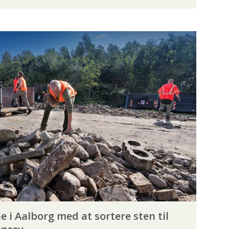
DINATORER
POLITIK
TSFISKEREN
SURFCASTERSEKTIONEN
KESKOLE
FLUEBINDING
FOREDRAG
G
MEDLEMSFORDELE
MESSE
ENTOMOLOGI
FISKEBESTANDE
EGN
FISKEUNDERSØGELSE
FORURENING
 i Aalborg med at sortere sten til
 ART
LAKSELUS
LODSEJER