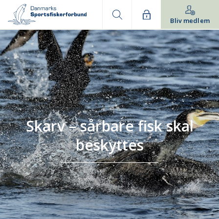
Bliv medlem
Skarv – sårbare fisk skal
beskyttes