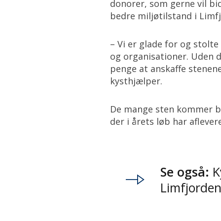
donorer, som gerne vil bid
bedre miljøtilstand i Limf
– Vi er glade for og stolt
og organisationer. Uden d
penge at anskaffe stenene 
kysthjælper.
De mange sten kommer bå
der i årets løb har afleve
Se også:
Ky
Limfjorde