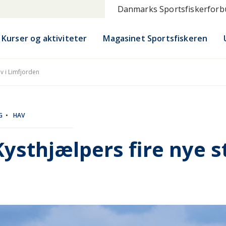
Danmarks Sportsfiskerfor
Kurser og aktiviteter
Magasinet Sportsfiskeren
ev i Limfjorden
G
•
HAV
Kysthjælpers fire nye s