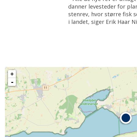
danner levesteder for plan
stenrev, hvor større fisk
i landet, siger Erik Haar N
+
-