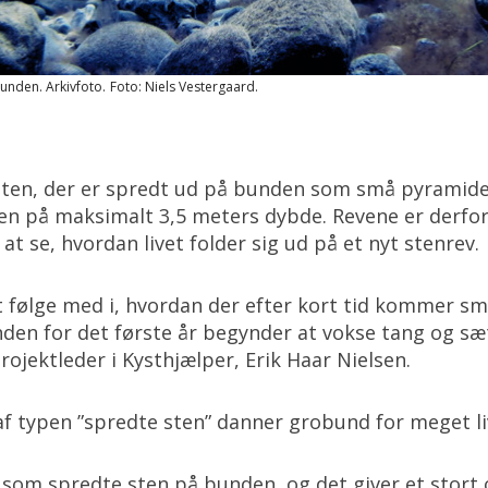
bunden. Arkivfoto.
Foto: Niels Vestergaard.
sten, der er spredt ud på bunden som små pyramider
ten på maksimalt 3,5 meters dybde. Revene er derfor
t se, hvordan livet folder sig ud på et nyt stenrev.
 følge med i, hvordan der efter kort tid kommer små
nden for det første år begynder at vokse tang og sæ
rojektleder i Kysthjælper, Erik Haar Nielsen.
 af typen ”spredte sten” danner grobund for meget li
t som spredte sten på bunden, og det giver et stort