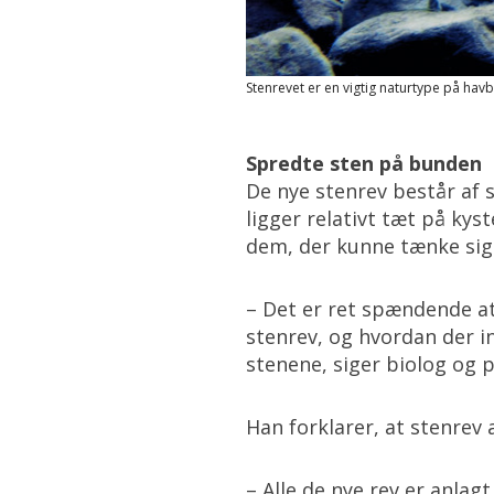
Stenrevet er en vigtig naturtype på hav
Spredte sten på bunden
De nye stenrev består af 
ligger relativt tæt på kys
dem, der kunne tænke sig a
– Det er ret spændende at
stenrev, og hvordan der i
stenene, siger biolog og p
Han forklarer, at stenrev
– Alle de nye rev er anlag