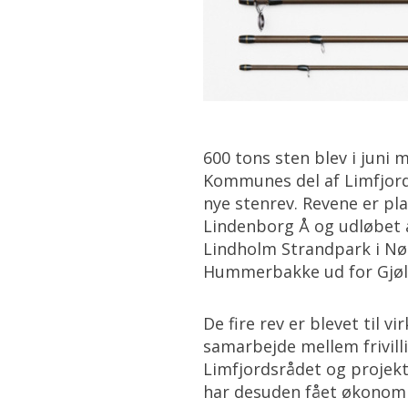
600 tons sten blev i juni 
Kommunes del af Limfjord
nye stenrev. Revene er pl
Lindenborg Å og udløbet a
Lindholm Strandpark i Nø
Hummerbakke ud for Gjøl
De fire rev er blevet til vi
samarbejde mellem frivill
Limfjordsrådet og projekt
har desuden fået økonomi