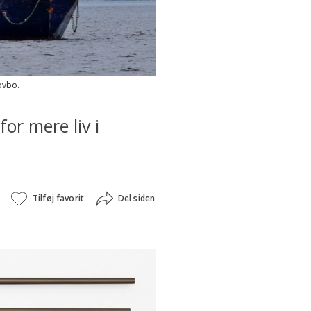
ovbo.
or mere liv i
Tilføj favorit
Del siden