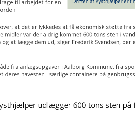
Driften af Kysthjælper er fi
rage til arbejdet for en
jorden.
e over, at det er lykkedes at få økonomisk støtte f
e midler var der aldrig kommet 600 tons sten i van
og at lægge dem ud, siger Frederik Svendsen, der er f
de fra anlægsopgaver i Aalborg Kommune, fra spon
ret deres havesten i særlige containere på genbrugs
sthjælper udlægger 600 tons sten på fi
n