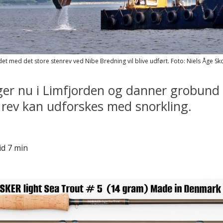
ejdet med det store stenrev ved Nibe Bredning vil blive udført.
Foto: Niels Åge Sk
gger nu i Limfjorden og danner grobund f
e rev kan udforskes med snorkling.
id 7 min