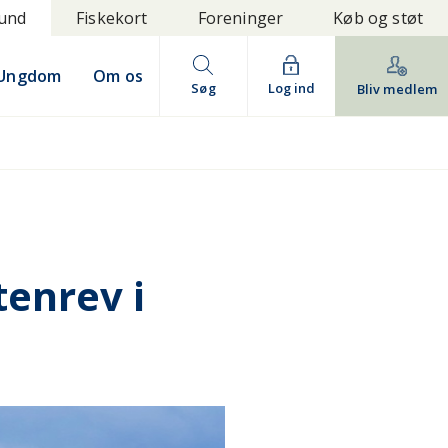
bund
Fiskekort
Foreninger
Køb og støt
Ungdom
Om os
Søg
Log ind
Bliv medlem
tenrev i