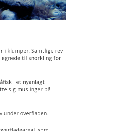
 i klumper. Samtlige rev
 egnede til snorkling for
fisk i et nyanlagt
tte sig muslinger på
v under overfladen.
 overfladeareal, som