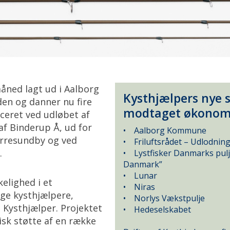
måned lagt ud i Aalborg
Kysthjælpers nye 
en og danner nu fire
modtaget økonomis
aceret ved udløbet af
f Binderup Å, ud for
• Aalborg Kommune
rresundby og ved
• Friluftsrådet – Udlodningsm
.
• Lystfisker Danmarks pulje 
Danmark”
• Lunar
rkelighed i et
• Niras
ige kysthjælpere,
• Norlys Vækstpulje
 Kysthjælper. Projektet
• Hedeselskabet
sk støtte af en række