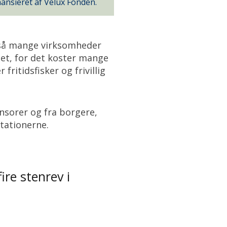
nansieret af Velux Fonden.
ra så mange virksomheder
det, for det koster mange
ritidsfisker og frivillig
sorer og fra borgere,
stationerne.
re stenrev i