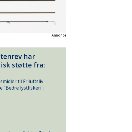
Annonce
stenrev har
k støtte fra:
idler til Friluftsliv
”Bedre lystfiskeri i