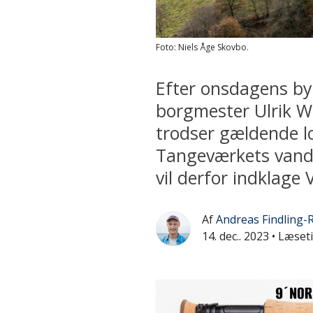
Foto: Niels Åge Skovbo.
Efter onsdagens by
borgmester Ulrik W
trodser gældende l
Tangeværkets vand
vil derfor indklage 
Af
Andreas Findling-
14. dec.. 2023
• Læset