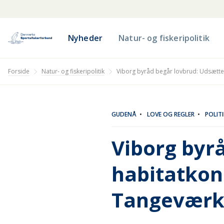
Nyheder
Natur- og fiskeripolitik
Natur- og fiskeripolitik
Forside
Viborg byråd begår lovbrud: Udsætte
GUDENÅ
•
LOVE OG REGLER
•
POLITI
Viborg byr
habitatkon
Tangeværke