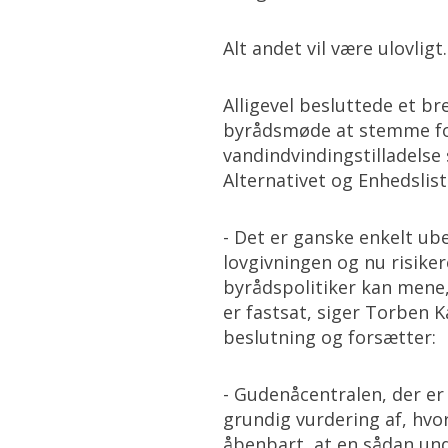
Alt andet vil være ulovligt
Alligevel besluttede et b
byrådsmøde at stemme for
vandindvindingstilladelse
Alternativet og Enhedslis
- Det er ganske enkelt ube
lovgivningen og nu risike
byrådspolitiker kan mene,
er fastsat, siger Torben
beslutning og forsætter:
- Gudenåcentralen, der er 
grundig vurdering af, h
åbenbart, at en sådan und