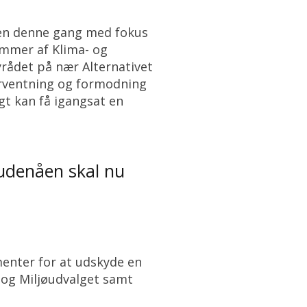
 men denne gang med fokus
emmer af Klima- og
yrådet på nær Alternativet
orventning og formodning
igt kan få igangsat en
udenåen skal nu
enter for at udskyde en
 og Miljøudvalget samt