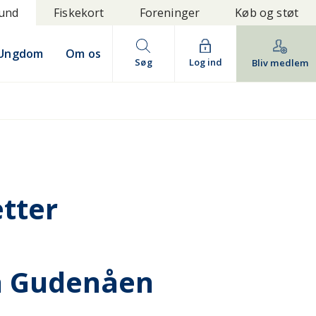
bund
Fiskekort
Foreninger
Køb og støt
Ungdom
Om os
Søg
Log ind
Bliv medlem
tter
a Gudenåen