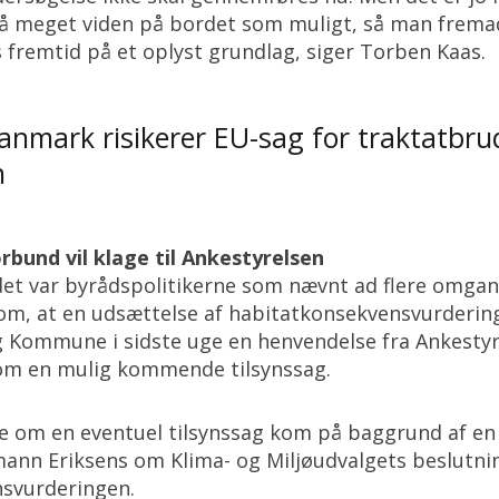
så meget viden på bordet som muligt, så man frema
fremtid på et oplyst grundlag, siger Torben Kaas.
nmark risikerer EU-sag for traktatbr
n
bund vil klage til Ankestyrelsen
et var byrådspolitikerne som nævnt ad flere omgang
om, at en udsættelse af habitatkonsekvensvurderinge
Kommune i sidste uge en henvendelse fra Ankestyrel
m en mulig kommende tilsynssag.
 om en eventuel tilsynssag kom på baggrund af en 
ann Eriksens om Klima- og Miljøudvalgets beslutni
svurderingen.