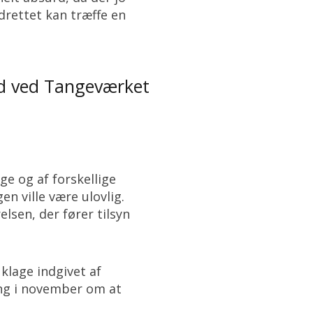
drettet kan træffe en
ud ved Tangeværket
e og af forskellige
n ville være ulovlig.
sen, der fører tilsyn
klage indgivet af
ng i november om at