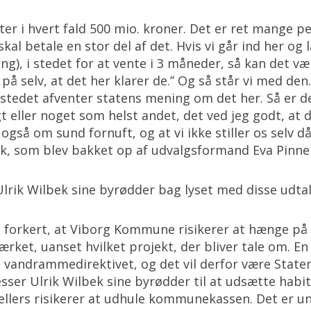
er i hvert fald 500 mio. kroner. Det er ret mange pe
al betale en stor del af det. Hvis vi går ind her og l
), i stedet for at vente i 3 måneder, så kan det vær
 på selv, at det her klarer de.” Og så står vi med de
i i stedet afventer statens mening om det her. Så er d
gt eller noget som helst andet, det ved jeg godt, at 
også om sund fornuft, og at vi ikke stiller os selv då
bek, som blev bakket op af udvalgsformand Eva Pinner
Ulrik Wilbek sine byrødder bag lyset med disse udtal
t forkert, at Viborg Kommune risikerer at hænge på 
ærket, uanset hvilket projekt, der bliver tale om. E
og vandrammedirektivet, og det vil derfor være Staten
esser Ulrik Wilbek sine byrødder til at udsætte ha
llers risikerer at udhule kommunekassen. Det er un