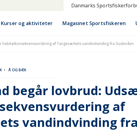
Danmarks Sportsfiskerfor
Kurser og aktiviteter
Magasinet Sportsfiskeren
r habitatkonsekvensvurdering af Tangeværkets vandindvinding fra Gudenåen
K
•
Å OG BÆK
åd begår lovbrud: Udsæ
sekvensvurdering af
ts vandindvinding fr