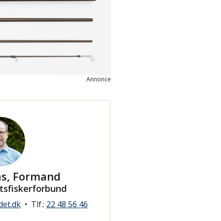
Annonce
as, Formand
tsfiskerforbund
det.dk
•
Tlf.:
22 48 56 46