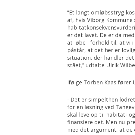
”Et langt omløbsstryg kost
af, hvis Viborg Kommune sk
habitatkonsekvensvurdering
er det lavet. De er da med
at løbe i forhold til, at v
påstår, at det her er lovli
situation, der handler det 
stået,” udtalte Ulrik Wil
Ifølge Torben Kaas fører 
- Det er simpelthen lodre
for en løsning ved Tangev
skal leve op til habitat- 
finansiere det. Men nu pr
med det argument, at de e