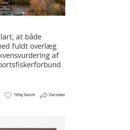
art, at både
med fuldt overlæg
kvensvurdering af
ortsfiskerforbund
Tilføj favorit
Del siden