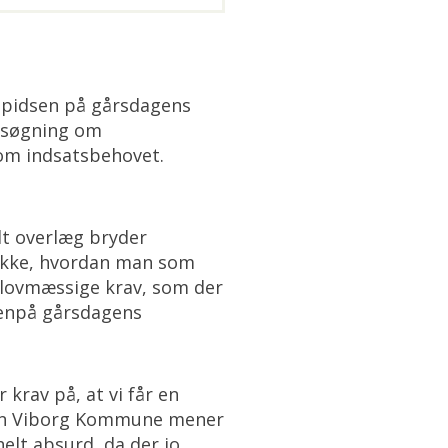
 spidsen på gårsdagens
nsøgning om
 om indsatsbehovet.
ldt overlæg bryder
r ikke, hvordan man som
e lovmæssige krav, som der
venpå gårsdagens
 krav på, at vi får en
men Viborg Kommune mener
elt absurd, da der jo