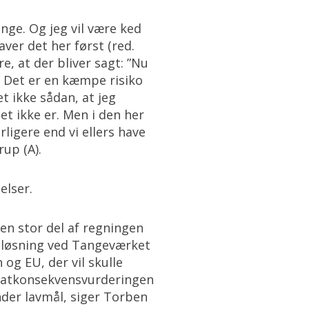
nge. Og jeg vil være ked
aver det her først (red.
e, at der bliver sagt: ”Nu
n. Det er en kæmpe risiko
et ikke sådan, at jeg
det ikke er. Men i den her
rligere end vi ellers have
up (A).
elser.
en stor del af regningen
n løsning ved Tangeværket
 og EU, der vil skulle
bitatkonsekvensvurderingen
der lavmål, siger Torben