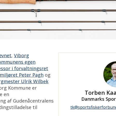
ævnet
,
Viborg
ommunens egen
ssor i forvaltningsret
 miljøret Peter Pagh
og
mester Ulrik Wilbek
iborg Kommune er
Torben Ka
te en
Danmarks Spor
ing af Gudenåcentralens
ngstilladelse til
tk@sportsfiskerforbun