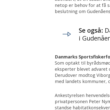
netop er behov for at få 
beslutning om Gudenåens 
Se også:
Da
i Gudenåe
Danmarks Sportsfiskerfor
Som optakt til byrådsmød
eksperter blevet advaret 
Derudover modtog Viborg 
med landets kommuner, o
Ankestyrelsen henvendelse
privatpersonen Peter Nym
standse habitatkonsekven