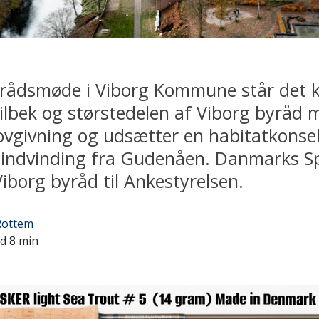
rådsmøde i Viborg Kommune står det kl
ilbek og størstedelen af Viborg byråd 
ovgivning og udsætter en habitatkonse
indvinding fra Gudenåen. Danmarks Sp
Viborg byråd til Ankestyrelsen.
Rottem
id 8 min