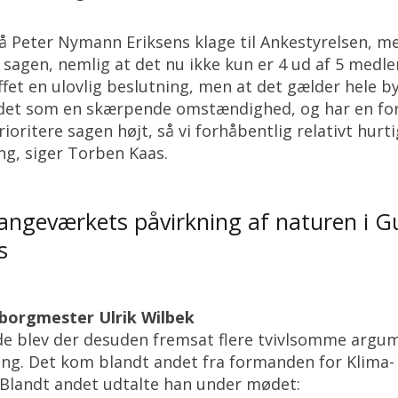
 på Peter Nymann Eriksens klage til Ankestyrelsen,
i sagen, nemlig at det nu ikke kun er 4 ud af 5 medl
ffet en ulovlig beslutning, men at det gælder hele b
r det som en skærpende omstændighed, og har en f
rioritere sagen højt, så vi forhåbentlig relativt hurt
ing, siger Torben Kaas.
ngeværkets påvirkning af naturen i G
s
 borgmester Ulrik Wilbek
 blev der desuden fremsat flere tvivlsomme argum
ng. Det kom blandt andet fra formanden for Klima-
 Blandt andet udtalte han under mødet: