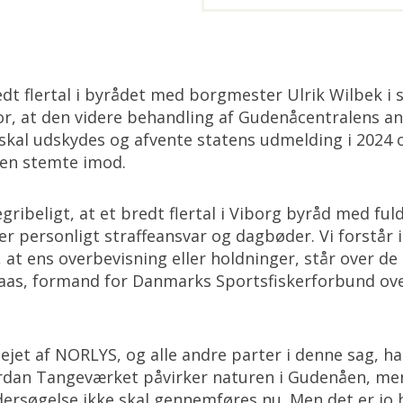
.
redt flertal i byrådet med borgmester Ulrik Wilbek i
, at den videre behandling af Gudenåcentralens a
 skal udskydes og afvente statens udmelding i 2024
ten stemte imod.
gribeligt, at et bredt flertal i Viborg byråd med fu
rer personligt straffeansvar og dagbøder. Vi forstå
 at ens overbevisning eller holdninger, står over d
 Kaas, formand for Danmarks Sportsfiskerforbund o
ejet af NORLYS, og alle andre parter i denne sag, har
vordan Tangeværket påvirker naturen i Gudenåen, 
ersøgelse ikke skal gennemføres nu. Men det er jo h