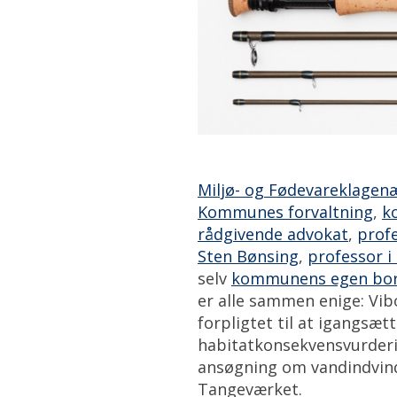
Miljø- og Fødevareklagen
Kommunes forvaltning
,
k
rådgivende advokat
,
profe
Sten Bønsing
,
professor i
selv
kommunens egen borg
er alle sammen enige: V
forpligtet til at igangsæt
habitatkonsekvensvurder
ansøgning om vandindvindi
Tangeværket.