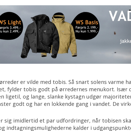
avørreder er vilde med tobis. Så snart solens varme ha
, fylder tobis godt på ørredernes menukort. Især d
n ligetil, og lange, slanke kystagn udgør majoritet
ster godt og har en lokkende gang i vandet. De virk
r sig imidlertid et par udfordringer, når tobisen sk
og indtagningsmulighederne kalder i udgangspunkte