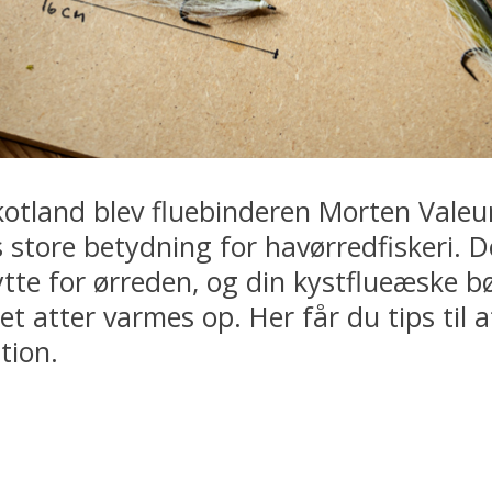
 Skotland blev fluebinderen Morten Vale
store betydning for havørredfiskeri. D
bytte for ørreden, og din kystflueæske b
et atter varmes op. Her får du tips til 
tion.