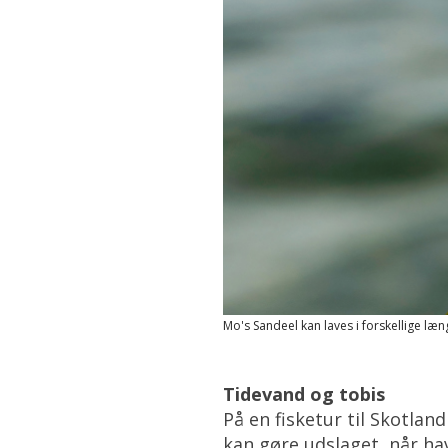
Mo's Sandeel kan laves i forskellige l
Tidevand og tobis
På en fisketur til Skotla
kan gøre udslaget, når ha