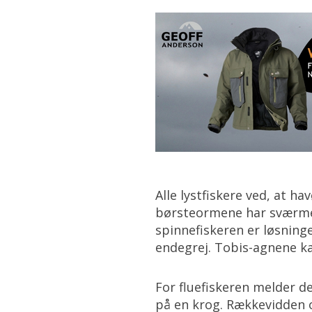
Alle lystfiskere ved, at h
børsteormene har sværmet
spinnefiskeren er løsninge
endegrej. Tobis-agnene ka
For fluefiskeren melder de
på en krog. Rækkevidden 