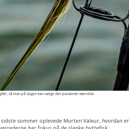
ængder, så man på dagen kan vælge den passende størrelse.
nd sidste sommer oplevede Morten Valeur, hvordan en 
vørrederne har fokus på de slanke byttefisk.