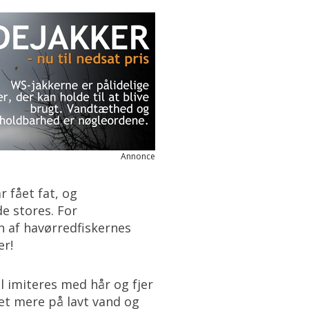
Annonce
r fået fat, og
e stores. For
en af havørredfiskernes
er!
al imiteres med hår og fjer
t mere på lavt vand og