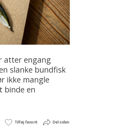
ur atter engang
en slanke bundfisk
ør ikke mangle
at binde en
Tilføj favorit
Del siden