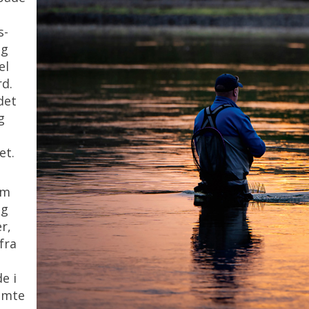
s-
og
el
rd.
det
g
et.
om
og
r,
fra
e i
ømte