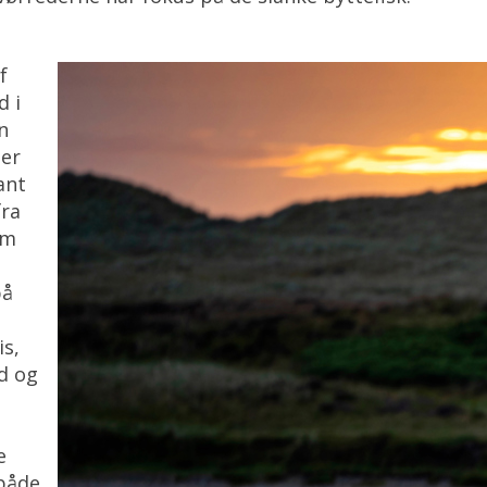
f
d i
n
 er
ant
fra
em
på
is,
d og
e
 både