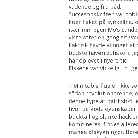
vadende og fra båd.
Succesopskriften var tobi
fluer fisket på synkeline, 
især min egen Mo’s Sande
viste atter en gang sit væ
Faktisk havde vi noget af 
bedste havørredfiskeri, je
har oplevet i nyere tid.
Fiskene var virkelig i hugg
– Min tobis-flue er ikke s
sådan revolutionerende, 
denne type af baitfish-flue
hvor de gode egenskaber 
bucktail og slanke hackler
kombineres, findes allered
mange afskygninger. Ber