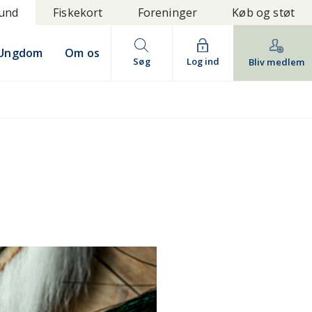
bund
Fiskekort
Foreninger
Køb og støt
Ungdom
Om os
Søg
Log ind
Bliv medlem