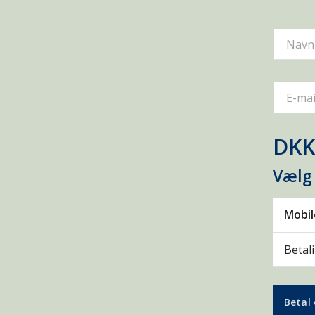
Navn
E-mai
DKK
Vælg
Mobi
Betal
Betal 