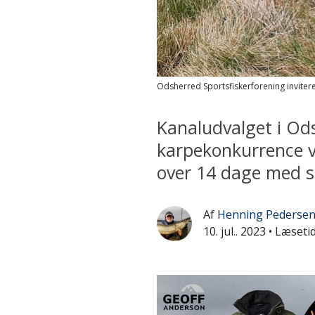
Odsherred Sportsfiskerforening invitere
Kanaludvalget i Ods
karpekonkurrence 
over 14 dage med st
Af
Henning Pederse
10. jul.. 2023
• Læseti