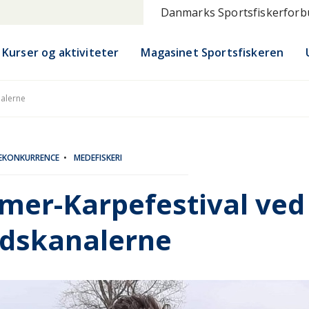
Danmarks Sportsfiskerfor
Kurser og aktiviteter
Magasinet Sportsfiskeren
nalerne
KEKONKURRENCE
•
MEDEFISKERI
mmer-Karpefestival ved
dskanalerne