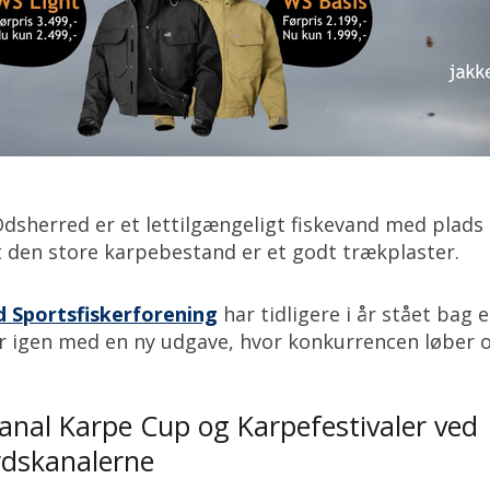
sherred er et lettilgængeligt fiskevand med plads 
st den store karpebestand er et godt trækplaster.
 Sportsfiskerforening
har tidligere i år stået bag 
ar igen med en ny udgave, hvor konkurrencen løber o
anal Karpe Cup og Karpefestivaler ved
dskanalerne