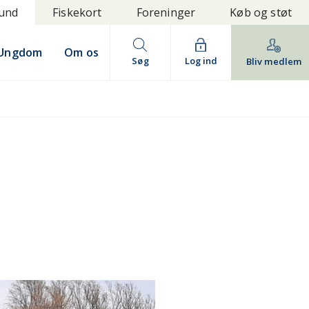
bund
Fiskekort
Foreninger
Køb og støt
Ungdom
Om os
Søg
Log ind
Bliv medlem