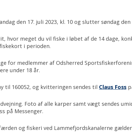
dag den 17. juli 2023, kl. 10 og slutter søndag den 30
t, hvor meget du vil fiske i løbet af de 14 dage, ko
fiskekort i perioden.
tage for medlemmer af Odsherred Sportsfiskerforenin
ere under 18 år.
y til 160052, og kvitteringen sendes til
Claus Foss
p
indvejning. Foto af alle karper samt vægt sendes umi
oss på Messenger.
r færden og fiskeri ved Lammefjordskanalerne gælde