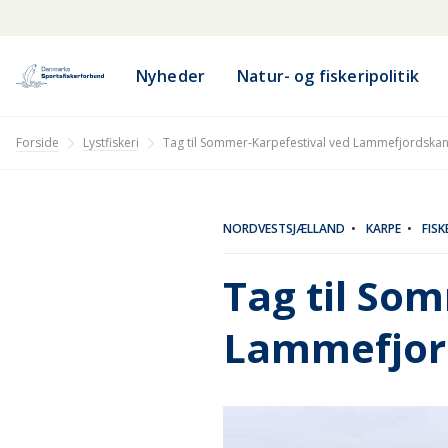
Nyheder
Natur- og fiskeripolitik
Lystfiskeri
Forside
Tag til Sommer-Karpefestival ved Lammefjordska
NORDVESTSJÆLLAND
•
KARPE
•
FIS
Tag til So
Lammefjor