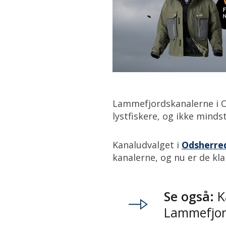
Lammefjordskanalerne i Od
lystfiskere, og ikke mind
Kanaludvalget i
Odsherred
kanalerne, og nu er de kl
Se også:
K
Lammefjor