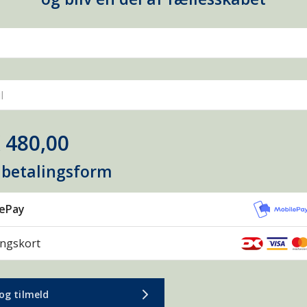
l
 480,00
 betalingsform
lePay
ingskort
og tilmeld