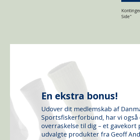
Kontingen
Side"
En ekstra bonus!
Udover dit medlemskab af Danm
Sportsfiskerforbund, har vi også e
overraskelse til dig – et gavekort p
udvalgte produkter fra Geoff An