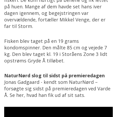
fiskeri. De kom hurtigt på benene og fik lettet
på huen. Mange af dem havde set hans iver
dagen igennem, og begejstringen var
overvældende, fortæller Mikkel Venge, der er
far til Storm.
Fisken blev taget på en 19 grams
kondomspinner. Den målte 85 cm og vejede 7
kg. Den blev taget kl. 19 i Storåens Zone 3 lidt
opstrøms Gryde Å tilløbet.
NaturNørd slog til sidst på premieredagen
Jonas Gadgaard - kendt som NaturNørd –
forsøgte sig sidst på premieredagen ved Varde
Å. Se her, hvad han fik ud af sit sats.