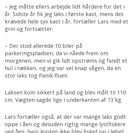
– Jeg måtte ellers arbejde lidt hårdere for det i
år. Sidste år fik jeg laks i første kast, mens det
krævede hele syv kast i år, fortæller Lars med et
grin og fortsætter:
– Der stod allerede 10 biler på
parkeringspladsen, da vi nåede frem om
morgenen, men vi gik lidt opstrøms og fandt et
hul i rækken, og jeg var vel knap vågen, da en
stor laks tog Panik-fluen.
Laksen kom sikkert på land og blev målt til 110
cm. Vægten sagde lige i underkanten af 13 kg.
Lars fortæller også, at der var mange laks godt
oppe i åen og desuden rigtig mange lystfiskere
ved åen, hvor kvoten ikke blev fisket op i løbet