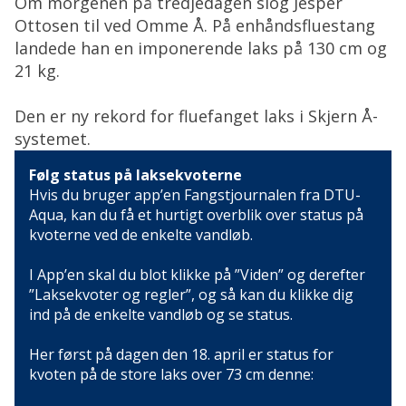
Om morgenen på tredjedagen slog Jesper
Ottosen til ved Omme Å. På enhåndsfluestang
landede han en imponerende laks på 130 cm og
21 kg.
Den er ny rekord for fluefanget laks i Skjern Å-
systemet.
Følg status på laksekvoterne
Hvis du bruger app’en Fangstjournalen fra DTU-
Aqua, kan du få et hurtigt overblik over status på
kvoterne ved de enkelte vandløb.
I App’en skal du blot klikke på ”Viden” og derefter
”Laksekvoter og regler”, og så kan du klikke dig
ind på de enkelte vandløb og se status.
Her først på dagen den 18. april er status for
kvoten på de store laks over 73 cm denne: