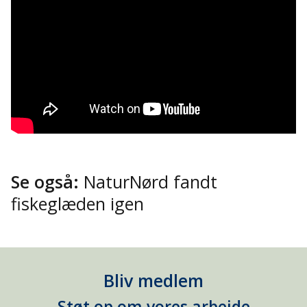
Se også:
NaturNørd fandt
fiskeglæden igen
Bliv medlem
Støt op om vores arbejde