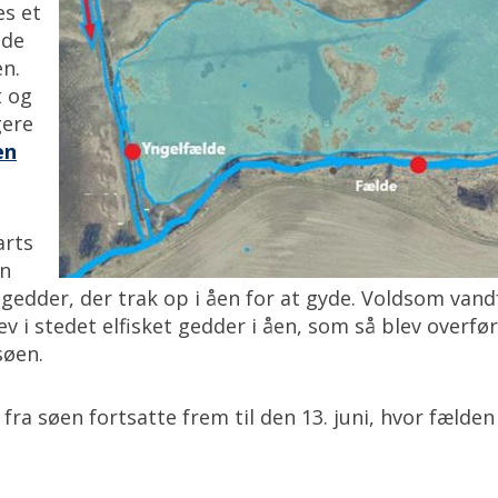
es et
ede
en.
t og
gere
en
arts
en
 gedder, der trak op i åen for at gyde. Voldsom van
lev i stedet elfisket gedder i åen, som så blev overfø
søen.
ra søen fortsatte frem til den 13. juni, hvor fælden