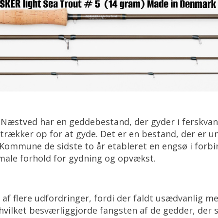
æstved har en geddebestand, der gyder i ferskvand
trækker op for at gyde. Det er en bestand, der er u
Kommune de sidste to år etableret en engsø i forb
male forhold for gydning og opvækst.
 af flere udfordringer, fordi der faldt usædvanlig m
 hvilket besværliggjorde fangsten af de gedder, der 