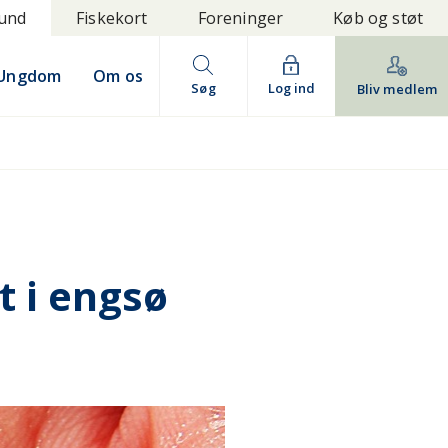
bund
Fiskekort
Foreninger
Køb og støt
Ungdom
Om os
Søg
Log ind
Bliv medlem
 i engsø