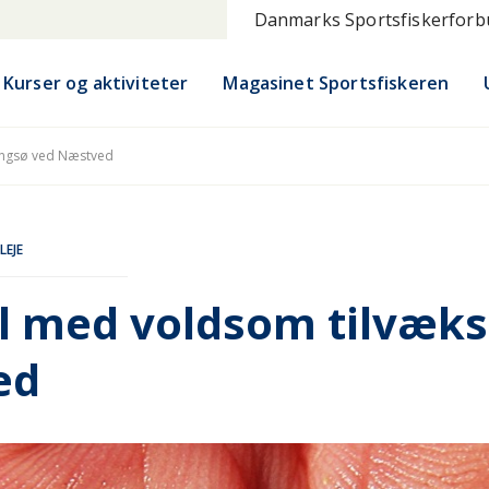
Danmarks Sportsfiskerfor
Kurser og aktiviteter
Magasinet Sportsfiskeren
engsø ved Næstved
LEJE
 med voldsom tilvækst
ed