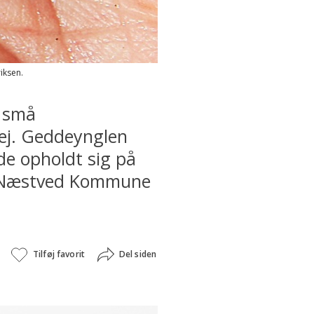
iksen.
e små
vej. Geddeynglen
 de opholdt sig på
vor Næstved Kommune
Tilføj favorit
Del siden