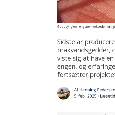
Geddeynglen i engsøen voksede hurtigt i
Sidste år producer
brakvandsgedder, d
viste sig at have en
engen, og erfaringe
fortsætter projekte
Af
Henning Pederse
5. feb.. 2025
• Læsetid