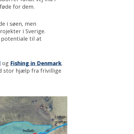
 føde for dem.
yde i søen, men
ojekter i Sverige.
potentiale til at
d
og
Fishing in Denmark
.
tor hjælp fra frivillige