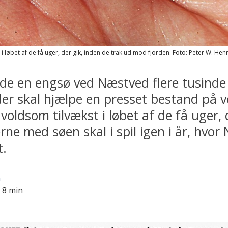
 løbet af de få uger, der gik, inden de trak ud mod fjorden.
Foto: Peter W. Henr
ede en engsø ved Næstved flere tusind
er skal hjælpe en presset bestand på 
 voldsom tilvækst i løbet af de få uger,
rne med søen skal i spil igen i år, h
t.
n
 8 min