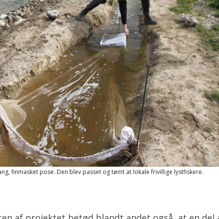
, finmasket pose. Den blev passet og tømt at lokale frivillige lystfiskere.
en af projektet betød blandt andet også, at en del a