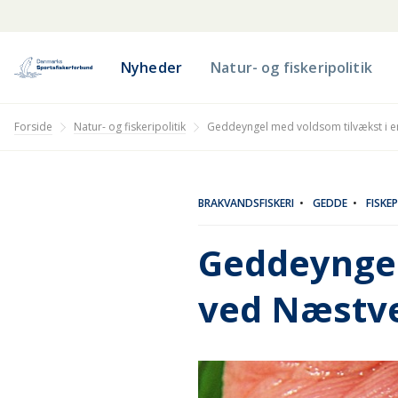
Nyheder
Natur- og fiskeripolitik
Natur- og fiskeripolitik
Forside
Geddeyngel med voldsom tilvækst i 
BRAKVANDSFISKERI
•
GEDDE
•
FISKEP
Geddeyngel
ved Næstv