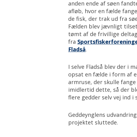
anden ende af søen fandt
afløb, hvor en fælde fang
de fisk, der trak ud fra sø
Fælden blev jævnligt tilse
tømt af de frivillige delta
fra
Sportsfiskerforening
Fladså
.
I selve Fladså blev der i m
opsat en fælde i form af 
armruse, der skulle fange
imidlertid dette, så der b
flere gedder selv vej ind i 
Geddeynglens udvandring f
projektet sluttede.