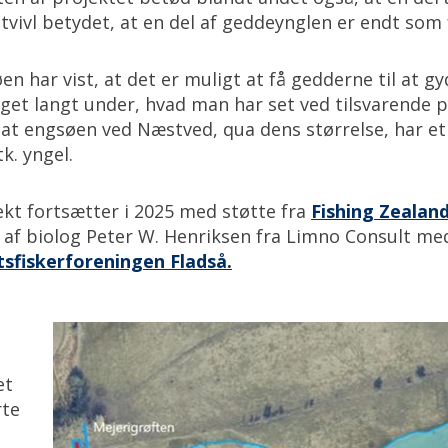
tvivl betydet, at en del af geddeynglen er endt som
n har vist, at det er muligt at få gedderne til at g
get langt under, hvad man har set ved tilsvarende pr
 at engsøen ved Næstved, qua dens størrelse, har et 
k. yngel.
t fortsætter i 2025 med støtte fra
Fishing Zealan
af biolog Peter W. Henriksen fra Limno Consult med s
tsfiskerforeningen Fladså.
et
rte