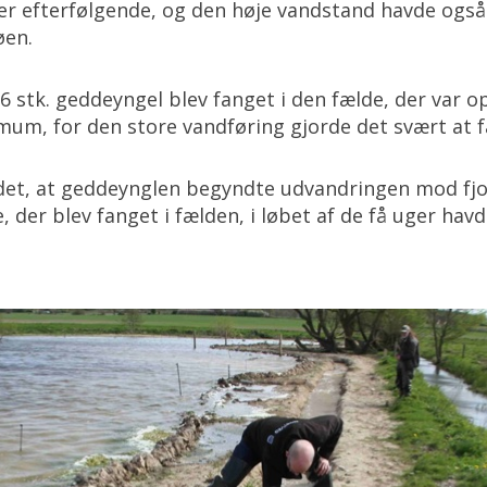
der efterfølgende, og den høje vandstand havde også 
øen.
56 stk. geddeyngel blev fanget i den fælde, der var op
imum, for den store vandføring gjorde det svært at 
et, at geddeynglen begyndte udvandringen mod fjor
 der blev fanget i fælden, i løbet af de få uger hav