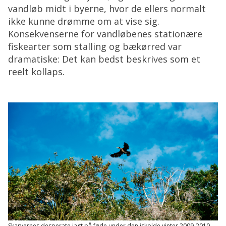
vandløb midt i byerne, hvor de ellers normalt
ikke kunne drømme om at vise sig.
Konsekvenserne for vandløbenes stationære
fiskearter som stalling og bækørred var
dramatiske: Det kan bedst beskrives som et
reelt kollaps.
Skarvernes desperate jagt på føde under den iskolde vinter 2009-2010