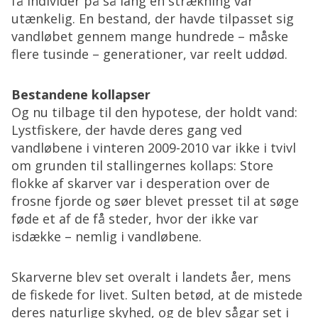
få individer på så lang en strækning var
utænkelig. En bestand, der havde tilpasset sig
vandløbet gennem mange hundrede – måske
flere tusinde – generationer, var reelt uddød.
Bestandene kollapser
Og nu tilbage til den hypotese, der holdt vand:
Lystfiskere, der havde deres gang ved
vandløbene i vinteren 2009-2010 var ikke i tvivl
om grunden til stallingernes kollaps: Store
flokke af skarver var i desperation over de
frosne fjorde og søer blevet presset til at søge
føde et af de få steder, hvor der ikke var
isdække – nemlig i vandløbene.
Skarverne blev set overalt i landets åer, mens
de fiskede for livet. Sulten betød, at de mistede
deres naturlige skyhed, og de blev sågar set i