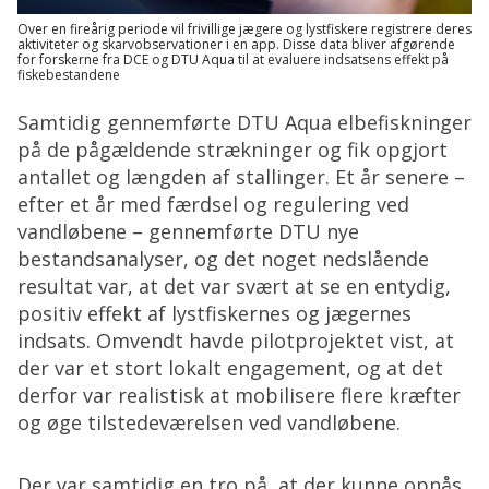
Over en fireårig periode vil frivillige jægere og lystfiskere registrere deres
aktiviteter og skarvobservationer i en app. Disse data bliver afgørende
for forskerne fra DCE og DTU Aqua til at evaluere indsatsens effekt på
fiskebestandene
Samtidig gennemførte DTU Aqua elbefiskninger
på de pågældende strækninger og fik opgjort
antallet og længden af stallinger. Et år senere –
efter et år med færdsel og regulering ved
vandløbene – gennemførte DTU nye
bestandsanalyser, og det noget nedslående
resultat var, at det var svært at se en entydig,
positiv effekt af lystfiskernes og jægernes
indsats. Omvendt havde pilotprojektet vist, at
der var et stort lokalt engagement, og at det
derfor var realistisk at mobilisere flere kræfter
og øge tilstedeværelsen ved vandløbene.
Der var samtidig en tro på, at der kunne opnås