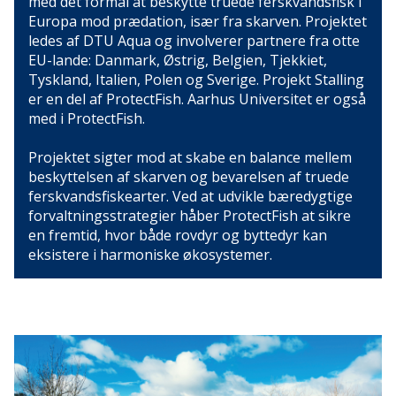
med det formål at beskytte truede ferskvandsfisk i
Europa mod prædation, især fra skarven. Projektet
ledes af DTU Aqua og involverer partnere fra otte
EU-lande: Danmark, Østrig, Belgien, Tjekkiet,
Tyskland, Italien, Polen og Sverige. Projekt Stalling
er en del af ProtectFish. Aarhus Universitet er også
med i ProtectFish.
Projektet sigter mod at skabe en balance mellem
beskyttelsen af skarven og bevarelsen af truede
ferskvandsfiskearter. Ved at udvikle bæredygtige
forvaltningsstrategier håber ProtectFish at sikre
en fremtid, hvor både rovdyr og byttedyr kan
eksistere i harmoniske økosystemer.