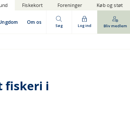
bund
Fiskekort
Foreninger
Køb og støt
Ungdom
Om os
Søg
Log ind
Bliv medlem
fiskeri i