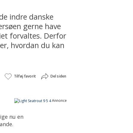
r de indre danske
tersøen gerne have
et forvaltes. Derfor
her, hvordan du kan
Tilføj favorit
Del siden
Annonce
ige nu en
vande.