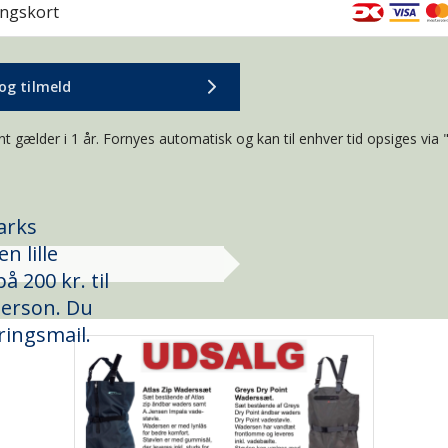
ingskort
og tilmeld
t gælder i 1 år. Fornyes automatisk og kan til enhver tid opsiges via 
arks
n lille
å 200 kr. til
derson. Du
ringsmail.