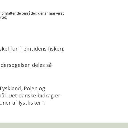
 omfatter de områder, der er markeret
rtet.
el for fremtidens fiskeri.
undersøgelsen deles så
Tyskland, Polen og
l. Det danske bidrag er
er af lystfiskeri”.