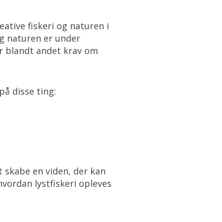
tive fiskeri og naturen i
og naturen er under
er blandt andet krav om
å disse ting:
t skabe en viden, der kan
hvordan lystfiskeri opleves