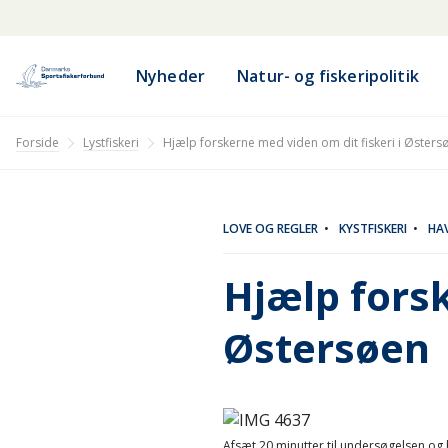
Nyheder
Natur- og fiskeripolitik
Lystfiskeri
Forside
Hjælp forskerne med viden om dit fiskeri i Østers
LOVE OG REGLER
•
KYSTFISKERI
•
HAV
Hjælp forsk
Østersøen
Afsæt 20 minutter til undersøgelsen og 