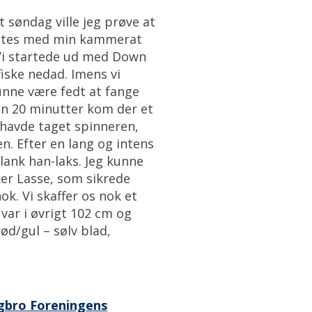
t søndag ville jeg prøve at
ødtes med min kammerat
Vi startede ud med Down
iske nedad. Imens vi
unne være fedt at fange
kun 20 minutter kom der et
 havde taget spinneren,
. Efter en lang og intens
blank han-laks. Jeg kunne
ker Lasse, som sikrede
nok. Vi skaffer os nok et
var i øvrigt 102 cm og
ød/gul – sølv blad,
ngbro Foreningens