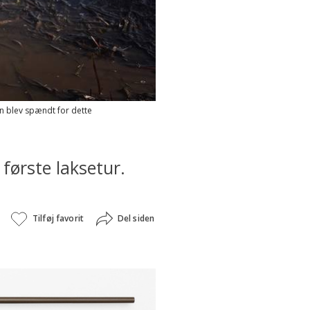
an blev spændt for dette
 første laksetur.
Tilføj favorit
Del siden