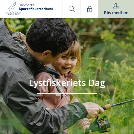
Bliv medlem
Lystfiskeriets Dag