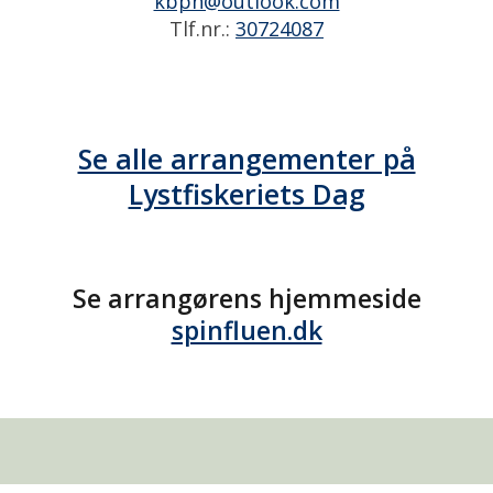
kbpn@outlook.com
Tlf.nr.:
30724087
Se alle arrangementer på
Lystfiskeriets Dag
Se arrangørens hjemmeside
spinfluen.dk