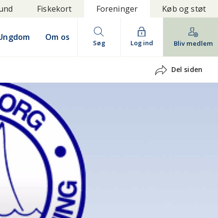
bund
Fiskekort
Foreninger
Køb og støt
Ungdom
Om os
Søg
Log ind
Bliv medlem
Del siden