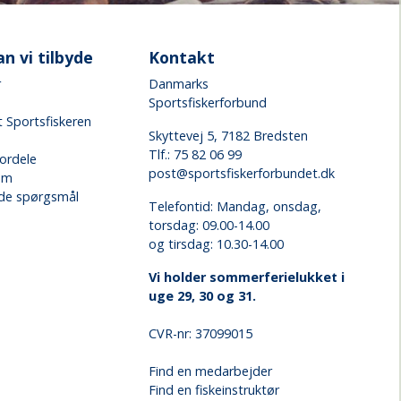
n vi tilbyde
Kontakt
r
Danmarks
Sportsfiskerforbund
 Sportsfiskeren
Skyttevej 5, 7182 Bredsten
Tlf.:
75 82 06 99
ordele
post@sportsfiskerforbundet.dk
em
lede spørgsmål
Telefontid: Mandag, onsdag,
torsdag: 09.00-14.00
og tirsdag: 10.30-14.00
Vi holder sommerferielukket i
uge 29, 30 og 31.
CVR-nr: 37099015
Find en medarbejder
Find en fiskeinstruktør