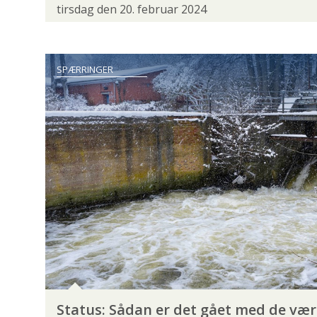
tirsdag den 20. februar 2024
LOVE OG REGLER
MILJØ- OG VANDPLEJE
SÆLER
SØLVLAKS
UDSÆTNINGER
SPÆRRINGER
GEAR OG GADGETS
ARCTIC SILVER
C&F DESIGN
FISKEGREJ
HODGMAN
NORMARK
OKUMA
O
SPINNEHJUL
SPINNER
SPINNESTANG
Status: Sådan er det gået med de væ