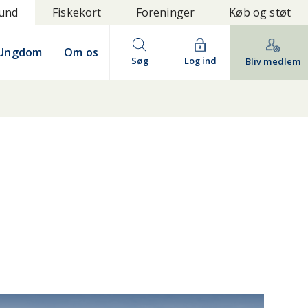
bund
Fiskekort
Foreninger
Køb og støt
Ungdom
Om os
Søg
Log ind
Bliv medlem
IDTJYLLAND
NORDJYLLAND
LLAND
SØ OG MOSE
VESTJYLLAND