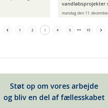
vandløbsprojekter sk
mandag den 11. decembe
more_horiz
keyboard_arrow_left
keyboard_arrow_right
1
2
3
4
5
15
Støt op om vores arbejde
og bliv en del af fællesskabet