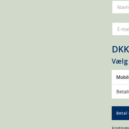
Navn
E-mai
DKK
Vælg
Mobi
Betal
Betal 
Kontingen