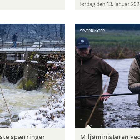
lørdag den 13. januar 202
NATURGENOPRETNING
NATURPLANER
RÅSTOFIN
VANDLØBSRESTAURERING
VANDLØBSVEDLIGEHOLDELSE
SPÆRRINGER
FJÄLLRÄVEN
FLUEHJUL
FLUER
FLUESTA
RVIS
PATAGONIA
POWERVISION
SAGE
S
WATERWORKS-LAMSON
WESTIN
WOBLER
rste spærringer
Miljøministeren ved