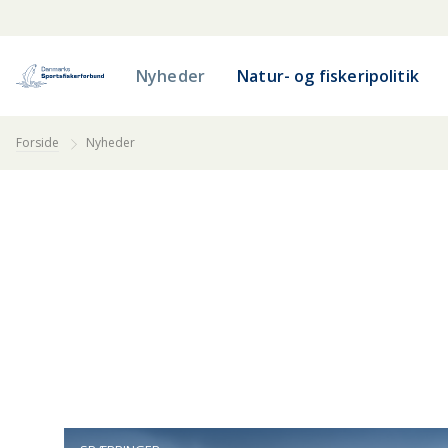
Nyheder
Natur- og fiskeripolitik
Forside
Nyheder
FISKEVANDE
BORNHOLM
ELV OG FLOD
FYN
G
NORDVESTSJÆLLAND
NORDØSTSJÆLLAND
ØSTJYLLAND
Å OG BÆK