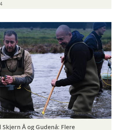
4
DVINDING
SKARV
SPÆRRINGER
VANDPLEJE
NG
GEOFF ANDERSON
GUIDELINE
AVAGE GEAR
SHIMANO
SMITH CREEK
 Skjern Å og Gudenå: Flere