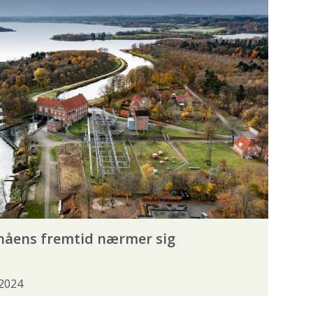
I
ISFISKERI
KAJAKFISKERI
ERI
SPINNEFISKERI
SURFCASTING
BRØDING
BÆKLAMPRET
BÆKØRRED
E
GRÆSKARPE
GRÅHAJ
HAVØRRED
HAVÅL
HELLEFISK
nåens fremtid nærmer sig
ISING
KARPE
KARUSSE
LUBBE
LØJE
MAKREL
 2024
E
RØDING
RØDSPÆTTE