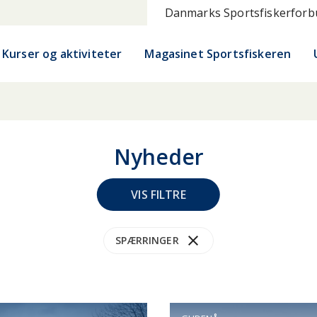
Danmarks Sportsfiskerfor
Kurser og aktiviteter
Magasinet Sportsfiskeren
Nyheder
VIS FILTRE
close
UDENÅ
HAV
HAVN
KANAL
KYST
M
SPÆRRINGER
NORGE
PUT & TAKE
SYDJYLLAND
SYDSJÆ