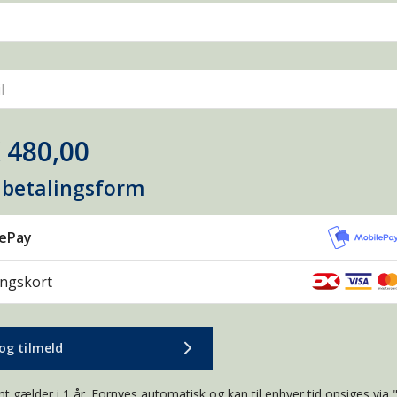
l
 480,00
 betalingsform
lePay
ingskort
og tilmeld
t gælder i 1 år. Fornyes automatisk og kan til enhver tid opsiges via 