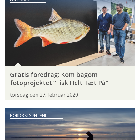
SIGNALKREBS
SILD
SILDEHAJ
SKALLE
SKRUBBE
SKÆLKARPE
SLETHVARRE
SMELT
SMOLT
SNÆBEL
SPEJLKARPE
STALLING
STAVSILD
STEELHEAD
STENBIDER
STRØMSKALLE
STØR
SUDER
Gratis foredrag: Kom bagom
fotoprojektet ”Fisk Helt Tæt På”
SØLVKARPE
SØLVLAKS
SØLVØRRED
torsdag den 27. februar 2020
SØØRRED
TIGERØRRED
TOBIS
TORSK
TUN
TUNGE
VÅGMÆR
NORDØSTSJÆLLAND
ØRRED
ÅL
ÅLEKVABBE
FISKEREN