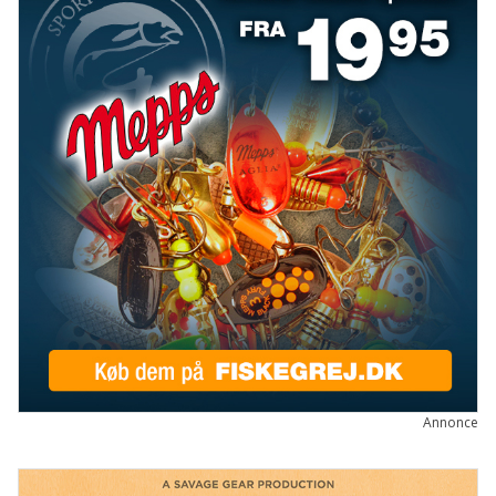
GEAR OG GADGETS
ARCTIC SILVER
C&F DESIGN
FISKEGREJ
FJÄLLRÄVEN
FLUEHJUL
FLUER
FLUESTANG
GEOFF ANDERSON
GUIDELINE
HODGMAN
NORMARK
OKUMA
ORVIS
PATAGONIA
POWERVISION
SAGE
SAVAGE GEAR
SHIMANO
SMITH CREEK
SPINNEHJUL
SPINNER
SPINNESTANG
Annonce
WATERWORKS-LAMSON
WESTIN
WOBLER