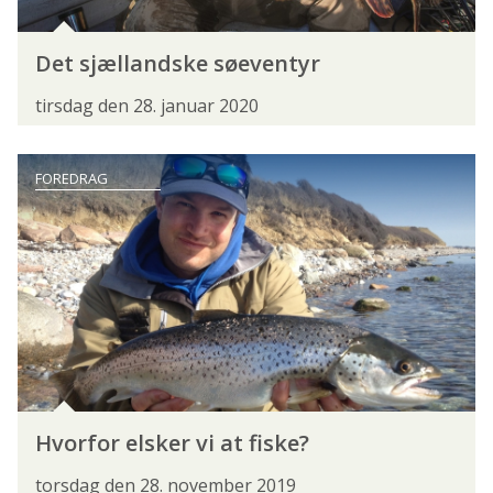
FORBUNDSBESTYRELSEN
FORENINGER
FORRETNINGSUDVALGET
FRIVILLIGHED
Det sjællandske søeventyr
GRØN TREPART
HAVFISKERSEKTIONEN
tirsdag den 28. januar 2020
INSTRUKTØRER
INSTRUKTØRERNE
FOREDRAG
KONGRES
KONGRES 2024
KONGRES 2026
KYSTHJÆLPER
LANDSDELSMØDER
LEDER
MEDEFISKERSEKTIONEN
NATUR- OG MILJØKOORDINATORER
POLITIK
PRESSEMEDDELELSE
Hvorfor elsker vi at fiske?
PROJEKT STALLING
SAGSBEHANDLING
torsdag den 28. november 2019