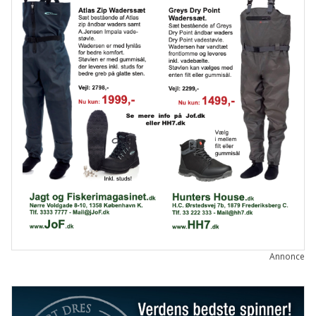
FISKETEGN
FISKEUNDERSØGELSE
FORURENING
FREDNINGSTIDER
GENETIK
GYDEGRUS
GYDNING
HAVBRUG
ILTSVIND
INVASIV ART
LAKSELUS
LODSEJER
LOVE OG REGLER
MILJØ- OG VANDPLEJE
NATURGENOPRETNING
NATURPLANER
RÅSTOFINDVINDING
SKARV
SPÆRRINGER
SÆLER
SØLVLAKS
Annonce
UDSÆTNINGER
VANDLØBSRESTAURERING
VANDLØBSVEDLIGEHOLDELSE
VANDPLEJE