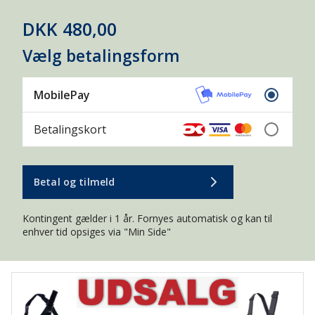
MESSE
NATUROPLEVELSER
PREMIERE
DKK 480,00
Vælg betalingsform
PRESSEMEDDELELSER
REJSE
SMOLTVAGT
TURISME
MobilePay
VAND OG NATUR
Betalingskort
ADGANGSFORHOLD
AKVAKULTUR
BÆVER
DAGKORT
DE GLEMTE SØER
Betal og tilmeld
ELFISKERI
ENTOMOLOGI
Kontingent gælder i 1 år. Fornyes automatisk og kan til
FISKEBESTANDE
FISKEBIOLOGI
enhver tid opsiges via "Min Side"
FISKEPASSAGE
FISKEPLEJE
FISKERIKONTROL
FISKESYGDOMME